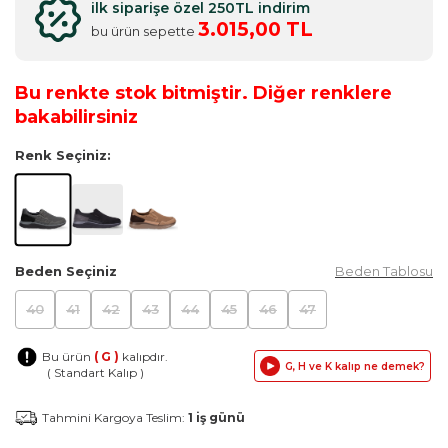
ilk siparişe özel 250TL indirim
3.015,00 TL
bu ürün sepette
Bu renkte stok bitmiştir. Diğer renklere
bakabilirsiniz
Renk Seçiniz:
Beden Seçiniz
Beden Tablosu
40
41
42
43
44
45
46
47
Bu ürün
( G )
kalıpdır.
G, H ve K kalıp ne demek?
( Standart Kalıp )
Tahmini Kargoya Teslim:
1 iş günü