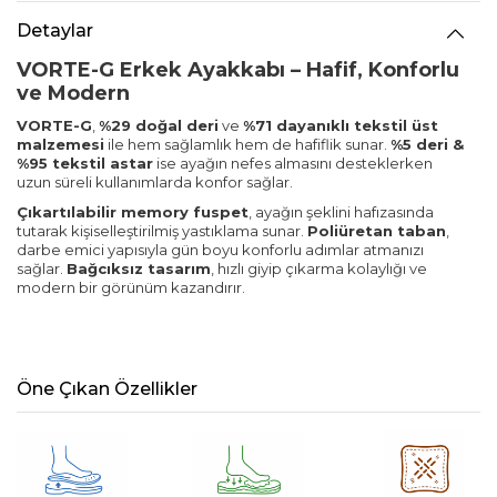
Detaylar
VORTE-G Erkek Ayakkabı – Hafif, Konforlu
ve Modern
VORTE-G
,
%29 doğal deri
ve
%71 dayanıklı tekstil üst
malzemesi
ile hem sağlamlık hem de hafiflik sunar.
%5 deri &
%95 tekstil astar
ise ayağın nefes almasını desteklerken
uzun süreli kullanımlarda konfor sağlar.
Çıkartılabilir memory fuspet
, ayağın şeklini hafızasında
tutarak kişiselleştirilmiş yastıklama sunar.
Poliüretan taban
,
darbe emici yapısıyla gün boyu konforlu adımlar atmanızı
sağlar.
Bağcıksız tasarım
, hızlı giyip çıkarma kolaylığı ve
modern bir görünüm kazandırır.
Öne Çıkan Özellikler