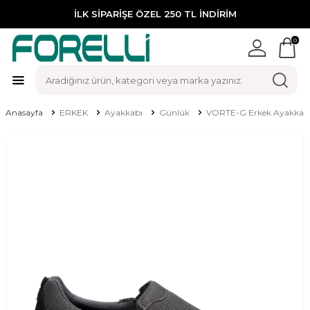
İLK SİPARİŞE ÖZEL 250 TL İNDİRİM
0
Anasayfa
ERKEK
Ayakkabı
Günlük
VORTE-G Erkek Ayakkab