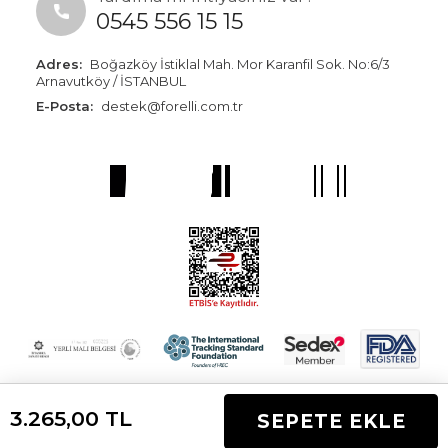
0545 556 15 15
Adres:
Boğazköy İstiklal Mah. Mor Karanfil Sok. No:6/3
Arnavutköy / İSTANBUL
E-Posta:
destek@forelli.com.tr
3.265,00
TL
SEPETE EKLE
T
-Soft
E-Ticaret
Sistemleriyle Hazırlanmıştır.