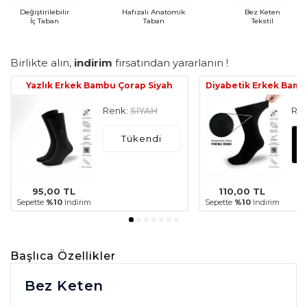
Değiştirilebilir
Hafızalı Anatomik
Bez Keten
İç Taban
Taban
Tekstil
Birlikte alın,
indirim
fırsatından yararlanın !
Yazlık Erkek Bambu Çorap Siyah
Diyabetik Erkek Bamb
Renk:
SIYAH
Ren
Tükendi
95,00
TL
110,00
TL
Sepette
%10
Indirim
Sepette
%10
Indirim
Başlıca Özellikler
Bez Keten