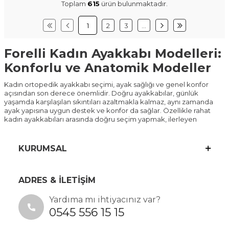
Toplam
615
ürün bulunmaktadır.
1
2
3
…
Forelli Kadın Ayakkabı Modelleri:
Konforlu ve Anatomik Modeller
Kadın ortopedik ayakkabı seçimi, ayak sağlığı ve genel konfor
açısından son derece önemlidir. Doğru ayakkabılar, günlük
yaşamda karşılaşılan sıkıntıları azaltmakla kalmaz, aynı zamanda
ayak yapısına uygun destek ve konfor da sağlar. Özellikle rahat
kadın ayakkabıları arasında doğru seçim yapmak, ilerleyen
yaşlarda ortaya çıkabilecek ayak problemlerinin önüne geçebilir.
Ortopedik ayakkabılar, sadece sağlıklı bir yürüyüş sağlamanın
KURUMSAL
ötesinde, şık tasarımları ile de dikkat çekmektedir. Şık ortopedik
ayakkabı modelleri, hem günlük hayatta hem de özel günlerde
rahatlık sunarken modaya da uyum sağlar. Kadın ayakkabı
modelleri arasında, hem konfor arayan hem de estetik kaygıları
ADRES & İLETİŞİM
olan kullanıcılar için geniş bir yelpaze bulunmaktadır.
Özellikle hallux valgus ayakkabı ihtiyacı olanlar için ortopedik kadın
Yardıma mı ihtiyacınız var?
ayakkabıları, ayak sağlığını korumak adına kritik bir rol oynar.
0545 556 15 15
Ayakkabının tasarımı, malzeme kalitesi ve yapısı; kullanıcının ayak
yapısı ile uyumlu olmalı ve doğru destek sağlamalıdır. Bu nedenle,