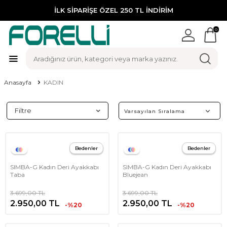
İLK SİPARİŞE ÖZEL 250 TL İNDİRİM
0
Anasayfa
KADIN
Filtre
Bedenler
Bedenler
SIMBA-G Kadın Deri Ayakkabı
SIMBA-G Kadın Deri Ayakkabı
Taba
Bluejean
3.699,00
TL
3.699,00
TL
2.950,00
TL
2.950,00
TL
-%20
-%20