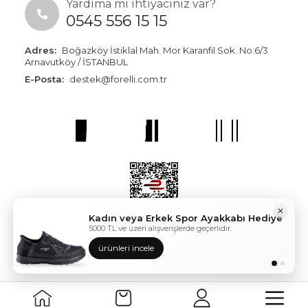
Yardıma mı ihtiyacınız var?
0545 556 15 15
Adres:
Boğazköy İstiklal Mah. Mor Karanfil Sok. No:6/3
Arnavutköy / İSTANBUL
E-Posta:
destek@forelli.com.tr
✕
Kadın veya Erkek Spor Ayakkabı Hediye
5000 TL ve üzeri alışverişlerde geçerlidir.
ürünleri incele