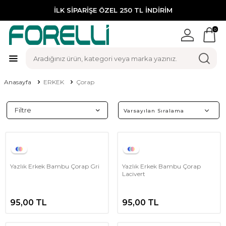
İLK SİPARİŞE ÖZEL 250 TL İNDİRİM
0
Anasayfa
ERKEK
Çorap
Filtre
Yazlık Erkek Bambu Çorap Gri
Yazlık Erkek Bambu Çorap
Lacivert
95,00
TL
95,00
TL