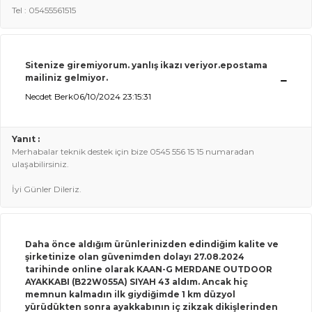
Tel : 05455561515
Sitenize giremiyorum. yanlış ikazı
veriyor.epostama
mailiniz gelmiyor.
Necdet Berk
06/10/2024 23:15:31
Yanıt :
Merhabalar teknik destek için bize 0545 556 15 15 numaradan
ulaşabilirsiniz.
İyi Günler Dileriz.
Daha önce aldığım ürünlerinizden edindiğim kalite ve
şirketinize olan güvenimden dolayı
27.08.2024
tarihinde online olarak KAAN-G MERDANE OUTDOOR
AYAKKABI (B22W055A) SIYAH 43 aldım. Ancak hiç
memnun kalmadın ilk giydiğimde 1 km düzyol
yürüdükten sonra ayakkabının iç zikzak dikişlerinden