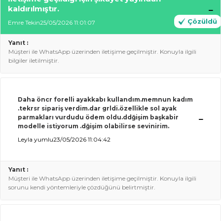
kaldırılmıştır.
Çözüldü
Emre Tekin
25/05/2026 11:01:07
Yanıt :
Müşteri ile WhatsApp üzerinden iletişime geçilmiştir. Konuyla ilgili
bilgiler iletilmiştir.
Daha öncr forelli ayakkabı kullandı
m.memnun
kadım
.tekrsr sipariş
verdim.dar
grldi.özellikle sol ayak
parmakları vurdudu ödem
oldu.dd
ğişim başkabir
modelle istiyorum .dğişim olabilirse sevinirim.
Leyla yumlu
23/05/2026 11:04:42
Yanıt :
Müşteri ile WhatsApp üzerinden iletişime geçilmiştir. Konuyla ilgili
sorunu kendi yöntemleriyle çözdüğünü belirtmiştir.