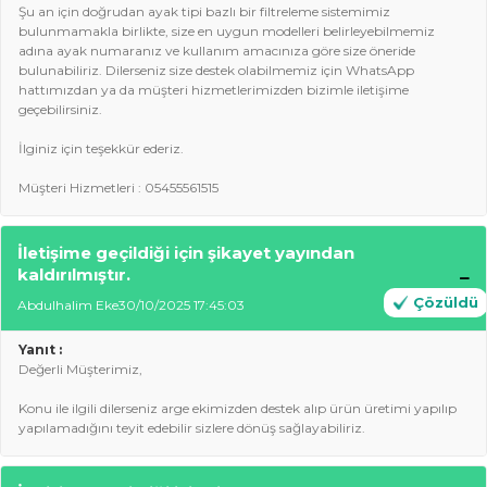
Şu an için doğrudan ayak tipi bazlı bir filtreleme sistemimiz
bulunmamakla birlikte, size en uygun modelleri belirleyebilmemiz
adına ayak numaranız ve kullanım amacınıza göre size öneride
bulunabiliriz. Dilerseniz size destek olabilmemiz için WhatsApp
hattımızdan ya da müşteri hizmetlerimizden bizimle iletişime
geçebilirsiniz.
İlginiz için teşekkür ederiz.
Müşteri Hizmetleri : 05455561515
İletişime geçildiği için şikayet yayından
kaldırılmıştır.
Çözüldü
Abdulhalim Eke
30/10/2025 17:45:03
Yanıt :
Değerli Müşterimiz,
Konu ile ilgili dilerseniz arge ekimizden destek alıp ürün üretimi yapılıp
yapılamadığını teyit edebilir sizlere dönüş sağlayabiliriz.