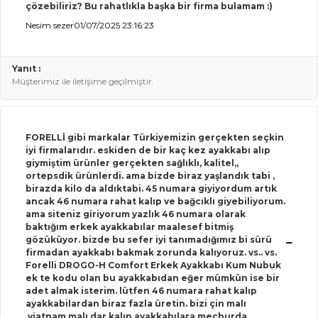
çözebiliriz? Bu rahatlıkla başka bir firma bulamam :)
Nesim sezer
01/07/2025 23:16:23
Yanıt :
Müşterimiz ile iletişime geçilmiştir.
FORELLİ gibi markalar Türkiyemizin gerçekten seçkin
iyi firmalarıdır. eskiden de bir kaç kez ayakkabı alıp
giymiştim ürünler gerçekten sağlıklı, kalitel,,
ortepsdik ürünlerdi. ama bizde biraz yaşlandık tabi ,
birazda kilo da aldıktabi. 45 numara giyiyordum artık
ancak 46 numara rahat kalıp ve bağcıklı giyebiliyorum.
ama siteniz giriyorum yazlık 46 numara olarak
baktığım erkek ayakkabılar maalesef bitmiş
gözüküyor. bizde bu sefer iyi tanımadığımız bi sürü
firmadan ayakkabı bakmak zorunda kalıyoruz. vs.. vs.
Forelli DROGO-H Comfort Erkek Ayakkabı Kum Nubuk
ek te kodu olan bu ayakkabıdan eğer mümkün ise bir
adet almak isterim. lütfen 46 numara rahat kalıp
ayakkabilardan biraz fazla üretin. bizi çin malı
,viatnam malı dar kalıp ayakkabılara mecburda