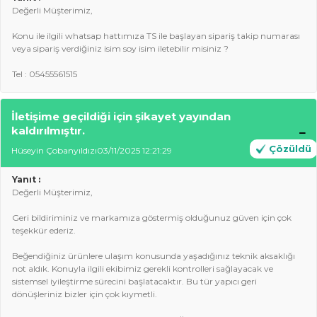
Değerli Müşterimiz,
Konu ile ilgili whatsap hattımıza TS ile başlayan sipariş takip numarası
veya sipariş verdiğiniz isim soy isim iletebilir misiniz ?
Tel : 05455561515
İletişime geçildiği için şikayet yayından
kaldırılmıştır.
Çözüldü
Hüseyin Çobanyıldızı
03/11/2025 12:21:29
Yanıt :
Değerli Müşterimiz,
Geri bildiriminiz ve markamıza göstermiş olduğunuz güven için çok
teşekkür ederiz.
Beğendiğiniz ürünlere ulaşım konusunda yaşadığınız teknik aksaklığı
not aldık. Konuyla ilgili ekibimiz gerekli kontrolleri sağlayacak ve
sistemsel iyileştirme sürecini başlatacaktır. Bu tür yapıcı geri
dönüşleriniz bizler için çok kıymetli.