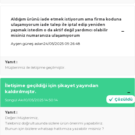
Aldığım ürünü iade etmek istiyorum ama firma koduna
ulaşamıyorum iade talep ile iptal edip yeniden
yapmak istedim o da aktif değil yardımcı olabilir
misiniz numaranıza ulaşamıyorum
Ayşen güneş aslan
24/05/2025 09:26:48
Yanıt :
Müşterimiz ile iletişime geçilmiştir.
İletişime geçildiği için şikayet yayından
kaldırılmıştır.
Çözüldü
Songül Akı
10/05/2025 14:50:14
Yanıt :
Değeri Müşterimiz,
Talebiniz doğrultusunda sizlere ürün önerimi yapabiliriz.
Bunun için bizlere whatsap hattımıza yazabilir misiniz ?