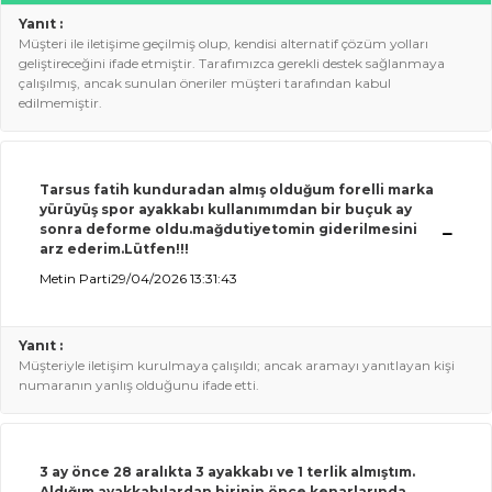
Yanıt :
Müşteri ile iletişime geçilmiş olup, kendisi alternatif çözüm yolları
geliştireceğini ifade etmiştir. Tarafımızca gerekli destek sağlanmaya
çalışılmış, ancak sunulan öneriler müşteri tarafından kabul
edilmemiştir.
Tarsus fatih kunduradan almış olduğum forelli marka
yürüyüş spor ayakkabı kullanımımdan bir buçuk ay
sonra deforme
oldu.ma
ğdutiyetomin giderilmesini
arz ederim.Lütfen!!!
Metin Parti
29/04/2026 13:31:43
Yanıt :
Müşteriyle iletişim kurulmaya çalışıldı; ancak aramayı yanıtlayan kişi
numaranın yanlış olduğunu ifade etti.
3 ay önce 28 aralıkta 3 ayakkabı ve 1 terlik almıştım.
Aldığım ayakkabılardan birinin önce kenarlarında