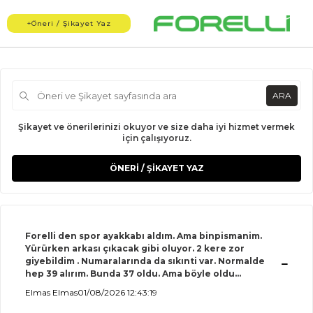
+
Öneri / Şikayet Yaz
ARA
Şikayet ve önerilerinizi okuyor ve size daha iyi hizmet vermek
için çalışıyoruz.
ÖNERİ / ŞİKAYET YAZ
Forelli den spor ayakkabı aldım. Ama binpismanim.
Yürürken arkası çıkacak gibi oluyor. 2 kere zor
giyebildim . Numaralarında da sıkınti var. Normalde
hep 39 alırım. Bunda 37 oldu. Ama böyle oldu...
Elmas Elmas
01/08/2026 12:43:19