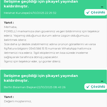
İletişime geçildiği için şikayet yayından
kaldırılmıştır.
Çözüldü
Melahat Kurutepe
24/10/2025 22:29:32
Yanıt :
Merhaba,
FORELLİ markamıza olan güveniniz ve geri bildiriminiz için teşekkür
ederiz. Yaşamış olduğunuz durum adına üzgün olduğumuzu
belirtmek isteriz.
Size daha iyi destek olabilmemiz adına ürünün görsellerini ve varsa
fiş/fatura bilgisini 0545 566 15 15 numaralı WhatsApp hattımıza
iletmenizi rica ederiz. İlgili ekiplerimiz en kısa sürede inceleme
sağlayarak tarafınıza dönüş yapacaktır.
İlginiz için teşekkür eder, iyi günler dileriz.
İletişime geçildiği için şikayet yayından
kaldırılmıştır.
Çözüldü
Berfin Balaman Başkan
22/10/2025 08:49:26
Yanıt :
Değerli müşterimiz,