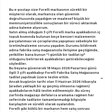
Bu e-postayı size Forelli markasının sürekli bir
müşterisi olarak, markanıza olan güvenim
doğrultusunda yaşadığım ve maalesef büyük bir
memnuniyetsizlikle sonuçlanan bir süreci aktarmak
adına kaleme alıyorum.
Satın almış olduğum 3 çift Forelli marka ayakkabının iç
topuk kısmında bulunan keçe benzeri malzemenin
parçalanması ve çoraplarıma yapışması sebebiyle bir
üretim/malzeme sorunu yaşadım. Durumu bildirmek
adına fabrika satış mağazanızla iletişime geçtiğimde,
yetkililer bana bunun "1 günlük bir tadilat işi"
olduğunu belirterek ayakkabıları getirebileceğimi
söylediler.
Bu beyana güvenerek 18 Mayıs 2026 Pazartesi günü
ilgili 3 çift ayakkabıyı Forelli Fabrika Satış Mağazasına
tadilat yapılmak üzere teslim ettim.
Ancak bugünün tarihi olan 11 Haziran 2026 itibarıyla
(aradan yaklaşık bir ay geçmiş olmasına rağmen)
ayakkabılarım hâlâ teslim edilmemiştir. Bu süreç
zarfında mağazayı defalarca aramama rağmen her
seferinde tadilatın tamamlanmadığı bilgisiyle
karşılaştım ve sürekli olarak oyalandım.
Forelli gibi köklü bir markanın hem satış sonrası