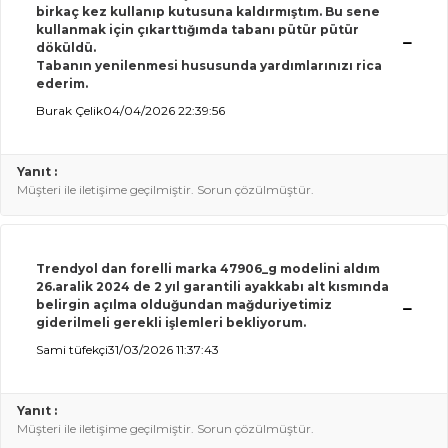
birkaç kez kullanıp kutusuna kaldırmıştım. Bu sene
kullanmak için çıkarttığımda tabanı pütür pütür
döküldü.
Tabanın yenilenmesi hususunda yardımlarınızı rica
ederim.
Burak Çelik
04/04/2026 22:39:56
Yanıt :
Müşteri ile iletişime geçilmiştir. Sorun çözülmüştür.
Trendyol dan forelli marka 47906_g modelini aldım
26.aralik
2024 de 2 yıl garantili ayakkabı alt kısmında
belirgin açılma olduğundan mağduriyetimiz
giderilmeli gerekli işlemleri bekliyorum.
Sami tüfekçi
31/03/2026 11:37:43
Yanıt :
Müşteri ile iletişime geçilmiştir. Sorun çözülmüştür.