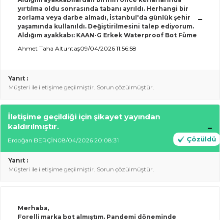
yırtılma oldu sonrasında tabanı ayrıldı. Herhangi bir
zorlama veya darbe almadı, İstanbul'da günlük şehir
yaşamında kullanıldı. Değiştirilmesini talep ediyorum.
Aldığım ayakkabı: KAAN-G Erkek Waterproof Bot Füme
Ahmet Taha Altuntaş
09/04/2026 11:56:58
Yanıt :
Müşteri ile iletişime geçilmiştir. Sorun çözülmüştür.
İletişime geçildiği için şikayet yayından
kaldırılmıştır.
Çözüldü
Erdoğan BERÇİN
08/04/2026 20:08:31
Yanıt :
Müşteri ile iletişime geçilmiştir. Sorun çözülmüştür.
Merhaba,
Forelli marka bot almıştım. Pandemi döneminde