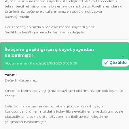
Ayrıca uzun süre memnuniyetle kullandığınız BROKS-H modelimizi
tekrar tercih etmiş olmanız bizleri ayrıca mutlu etti. Forelli ailesi olarak
ürünlerimizi beğenerek kullanmanız en büyük motivasyon
kaynağımızdır.
Her zaman yanınızda olmaktan memnuniyet duyarız.
Sağlıklı ve keyifli günlerde kullanmanız dileğiyle.
İletişime geçildiği için şikayet yayından
kaldırılmıştır.
Çözüldü
Abdurrahman Karadağ
02/11/2025 01:06:09
Yanıt :
Değerli Müşterimiz,
Öncelikle bizimle paylaştığınız detaylı geri bildiriminiz için çok teşekkür
ederiz.
Belirttiğiniz içe basma ve düz taban gibi özel ayak ihtiyaçları
konusunda, ürünlerimizi daha kolay filtreleyebilmeniz ve doğru modele
ulaşabilmeniz adına dijital altyapımızla ilgili gerekli iyileştirme
çalışmaları başlatılmıştır.