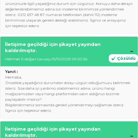
ürününüzle ilgili yaşadığınız durum için üzgünüz. Konuyu daha detaylı
değerlendirebilmemiz adına sizi inceleme birimimize yönlendirmek
isteriz. 0212 637 48 87 numaralı telefondan (dahili 112) inceleme
birimimize ulaşarak gerekli desteği alabilirsiniz. İlginiz ve anlayışınız
için teşekkür ederiz.
İletişime geçildiği için şikayet yayından
kaldırılmıştır.
Çözüldü
Mehmet Erdoğan tavukçu
19/10/2025 09:50:56
Yanıt :
Merhaba,
Öncelikle yaşadığınız durumdan dolayı üzgün olduğumuzu belirtmek
isteriz. Size daha iyi yardımcı olabilmemiz adına, ürünü hangi
mağazamızdan veya hangi platformdan satın aldığınızı bizimle
paylaşabilir misiniz?
Bilgilendirmeniz sonrasında gerekli yönlendirmeyi sağlamak isteriz.
İlginiz için teşekkür ederiz.
İletişime geçildiği için şikayet yayından
kaldırılmıştır.