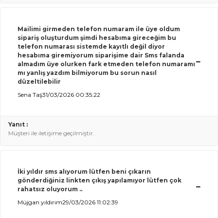
Mailimi girmeden telefon numaram ile üye oldum
sipariş oluşturdum şimdi hesabıma gireceğim bu
telefon numarası sistemde kayıtlı değil diyor
hesabıma giremiyorum siparişime dair Sms falanda
almadım üye olurken fark etmeden telefon numaramı
mı yanlış yazdım bilmiyorum bu sorun nasıl
düzeltilebilir
Sena Taş
31/03/2026 00:35:22
Yanıt :
Müşteri ile iletişime geçilmiştir.
İki yıldır sms alıyorum lütfen beni çıkarın
gönderdiğiniz linkten çıkış yapılamıyor lütfen çok
rahatsız oluyorum ..
Müjgan yıldırım
29/03/2026 11:02:39