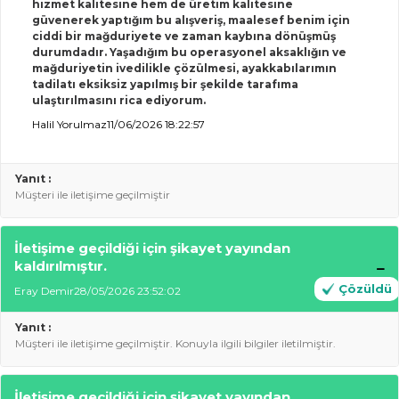
hizmet kalitesine hem de üretim kalitesine
güvenerek yaptığım bu alışveriş, maalesef benim için
ciddi bir mağduriyete ve zaman kaybına dönüşmüş
durumdadır. Yaşadığım bu operasyonel aksaklığın ve
mağduriyetin ivedilikle çözülmesi, ayakkabılarımın
tadilatı eksiksiz yapılmış bir şekilde tarafıma
ulaştırılmasını rica ediyorum.
Halil Yorulmaz
11/06/2026 18:22:57
Yanıt :
Müşteri ile iletişime geçilmiştir
İletişime geçildiği için şikayet yayından
kaldırılmıştır.
Çözüldü
Eray Demir
28/05/2026 23:52:02
Yanıt :
Müşteri ile iletişime geçilmiştir. Konuyla ilgili bilgiler iletilmiştir.
İletişime geçildiği için şikayet yayından