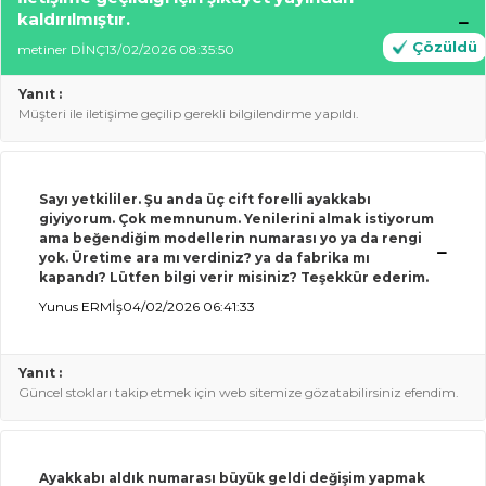
kaldırılmıştır.
Çözüldü
metiner DİNÇ
13/02/2026 08:35:50
Yanıt :
Müşteri ile iletişime geçilip gerekli bilgilendirme yapıldı.
Sayı yetkililer. Şu anda üç cift forelli ayakkabı
giyiyorum. Çok memnunum. Yenilerini almak istiyorum
ama beğendiğim modellerin numarası yo ya da rengi
yok. Üretime ara mı verdiniz? ya da fabrika mı
kapandı? Lütfen bilgi verir misiniz? Teşekkür ederim.
Yunus ERMİş
04/02/2026 06:41:33
Yanıt :
Güncel stokları takip etmek için web sitemize gözatabilirsiniz efendim.
Ayakkabı aldık numarası büyük geldi değişim yapmak