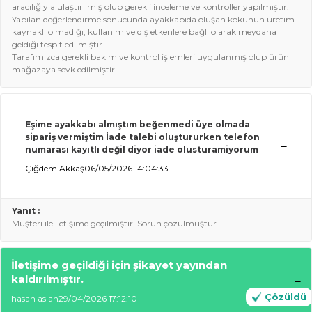
aracılığıyla ulaştırılmış olup gerekli inceleme ve kontroller yapılmıştır.
Yapılan değerlendirme sonucunda ayakkabıda oluşan kokunun üretim
kaynaklı olmadığı, kullanım ve dış etkenlere bağlı olarak meydana
geldiği tespit edilmiştir.
Tarafımızca gerekli bakım ve kontrol işlemleri uygulanmış olup ürün
mağazaya sevk edilmiştir.
Eşime ayakkabı almıştım beğenmedi üye olmada
sipariş vermiştim İade talebi oluştururken telefon
numarası kayıtlı değil diyor iade olusturamiyorum
Çiğdem Akkaş
06/05/2026 14:04:33
Yanıt :
Müşteri ile iletişime geçilmiştir. Sorun çözülmüştür.
İletişime geçildiği için şikayet yayından
kaldırılmıştır.
Çözüldü
hasan aslan
29/04/2026 17:12:10