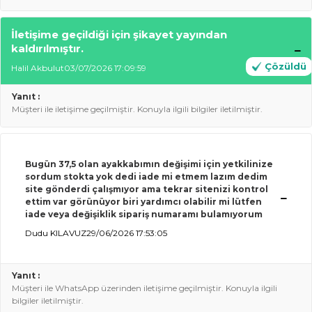
İletişime geçildiği için şikayet yayından
kaldırılmıştır.
Çözüldü
Halil Akbulut
03/07/2026 17:09:59
Yanıt :
Müşteri ile iletişime geçilmiştir. Konuyla ilgili bilgiler iletilmiştir.
Bugün 37,5 olan ayakkabımın değişimi için yetkilinize
sordum stokta yok dedi iade mi etmem lazım dedim
site gönderdi çalışmıyor ama tekrar sitenizi kontrol
ettim var görünüyor biri yardımcı olabilir mi lütfen
iade veya değişiklik sipariş numaramı bulamıyorum
Dudu KILAVUZ
29/06/2026 17:53:05
Yanıt :
Müşteri ile WhatsApp üzerinden iletişime geçilmiştir. Konuyla ilgili
bilgiler iletilmiştir.