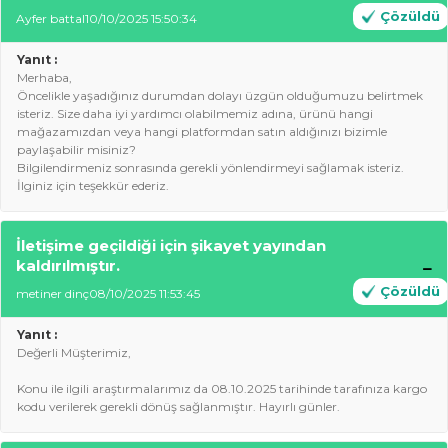
Çözüldü
Ayfer battal
10/10/2025 15:50:34
Yanıt :
Merhaba,
Öncelikle yaşadığınız durumdan dolayı üzgün olduğumuzu belirtmek
isteriz. Size daha iyi yardımcı olabilmemiz adına, ürünü hangi
mağazamızdan veya hangi platformdan satın aldığınızı bizimle
paylaşabilir misiniz?
Bilgilendirmeniz sonrasında gerekli yönlendirmeyi sağlamak isteriz.
İlginiz için teşekkür ederiz.
İletişime geçildiği için şikayet yayından
kaldırılmıştır.
Çözüldü
metiner dinç
08/10/2025 11:53:45
Yanıt :
Değerli Müşterimiz,
Konu ile ilgili araştırmalarımız da
08.10.2025
tarihinde tarafınıza kargo
kodu verilerek gerekli dönüş sağlanmıştır. Hayırlı günler.