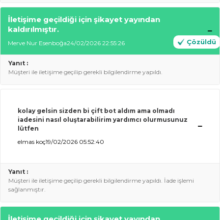
İletişime geçildiği için şikayet yayından
kaldırılmıştır.
Çözüldü
Merve Nur Esenboğa
24/02/2026 22:55:26
Yanıt :
Müşteri ile iletişime geçilip gerekli bilgilendirme yapıldı.
kolay gelsin sizden bi çift bot aldım ama olmadı
iadesini nasıl oluştarabilirim yardımcı olurmusunuz
lütfen
elmas koç
19/02/2026 05:52:40
Yanıt :
Müşteri ile iletişime geçilip gerekli bilgilendirme yapıldı. İade işlemi
sağlanmıştır.
İletişime geçildiği için şikayet yayından