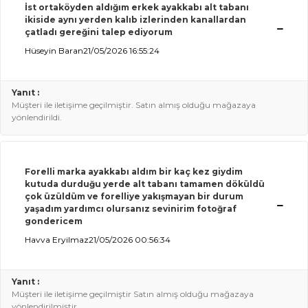
İst ortaköyden aldığım erkek ayakkabı alt tabanı
ikiside aynı yerden kalıb izlerinden kanallardan
çatladı gereğini talep ediyorum
Hüseyin Baran
21/05/2026 16:55:24
Yanıt :
Müşteri ile iletişime geçilmiştir. Satın almış olduğu mağazaya
yönlendirildi.
Forelli marka ayakkabı aldım bir kaç kez giydim
kutuda durduğu yerde alt tabanı tamamen döküldü
çok üzüldüm ve forelliye yakışmayan bir durum
yaşadım yardımcı olursanız sevinirim fotoğraf
gondericem
Havva Eryilmaz
21/05/2026 00:56:34
Yanıt :
Müşteri ile iletişime geçilmiştir Satın almış olduğu mağazaya
yönlendirilmiştir.