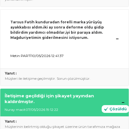
Tarsus Fatih kunduradan forelli marka yürüyüş
ayakkabısı aldı
m.iki
ay sonra deforme oldu gidip
bildirdim yardımcı olmadılar,iyi bir paraya aldım.
Mağduriyetimin giderilmesini istiyorum.
Metin PARTİ
10/05/2026 12:41:37
Yanıt :
Müşteri ile iletişime geçilmiştir. Sorun çözülmüştür.
İletişime geçildiği için şikayet yayından
kaldırılmıştır.
Çözüldü
Nuray macit
07/05/2026 19:12:22
Yanıt :
Müşterinin belirtmiş olduğu şikayet üzerine ürün tarafımıza mağaza