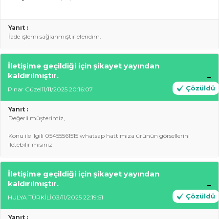
Yanıt :
İade işlemi sağlanmıştır efendim.
İletişime geçildiği için şikayet yayından
kaldırılmıştır.
Çözüldü
Pınar Güzel
11/11/2025 20:16:07
Yanıt :
Değerli müşterimiz,
Konu ile ilgili 05455561515 whatsap hattımıza ürünün görsellerini
iletebilir misiniz
İletişime geçildiği için şikayet yayından
kaldırılmıştır.
Çözüldü
HÜLYA TÜRKİLİ
03/11/2025 22:19:51
Yanıt :