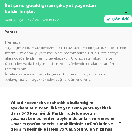
İletişime geçildiği için şikayet yayından
kaldırılmıştır.
Çözüldü
Kadriye aydın
30/09/2025 15:13:27
Yanıt :
Merhaba,
Yaşadığınız olumsuz deneyimden dolayı üzgün olduğumuzu belirtmek
isteriz. Size daha iyi yardımcı olabilmemiz adına, ürünü incelemeye
alarak değerlendirmemiz gerekecektir. Ürünü, satın aldığınız yer
üzerinden ya da iletişim hattımızdan yönlendirme alarak tarafımıza
iletebilirsiniz.
İnceleme süreci sonrasında gerekli bilgilendirme yapılacaktır.
Anlayışınız için teşekkür eder, sağlıklı günler dileriz.
Yıllardır severek ve rahatlıkla kullandığım
ayakkabılarınızdan ilk kez yan açma yaptı. Ayakkabı
daha 5-10 kez giyildi. Farklı modelde sorun
yasamazken bu neden böyle oldu anlam veremedim.
Umarım çözüm önerisi sunabilirsiniz. Ürünü iade ve
değişim kesinlikle istemiyorum. Sorunu en hızlı nasıl