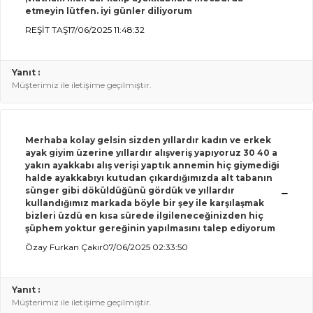
etmeyin lütfen. iyi günler diliyorum
REŞİT TAŞ
17/06/2025 11:48:32
Yanıt :
Müşterimiz ile iletişime geçilmiştir.
Merhaba kolay gelsin sizden yıllardır kadın ve erkek
ayak giyim üzerine yıllardır alışveriş yapıyoruz 30 40 a
yakın ayakkabı alış verişi yaptık annemin hiç giymediği
halde ayakkabıyı kutudan çıkardığımızda alt tabanın
sünger gibi döküldüğünü gördük ve yıllardır
kullandığımız markada böyle bir şey ile karşılaşmak
bizleri üzdü en kısa sürede ilgileneceğinizden hiç
şüphem yoktur gereğinin yapılmasını talep ediyorum
Özay Furkan Çakır
07/06/2025 02:33:50
Yanıt :
Müşterimiz ile iletişime geçilmiştir.