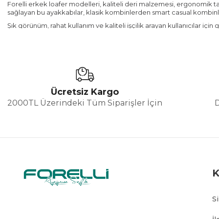
Forelli erkek loafer modelleri,
kaliteli deri malzemesi, ergonomik ta
sağlayan bu ayakkabılar, klasik kombinlerden smart casual kombinle
Şık görünüm, rahat kullanım ve kaliteli işçilik arayan kullanıcılar için
Erkek Loafer Ayakkabı Nedir?
Loafer ayakkabılar, bağcıksız yapısı sayesinde ayağa kolayca giyilen
anlamına gelen bir ayakkabı stilini ifade eder.
Erkek loafer ayakkabılar;
Ücretsiz Kargo
Günlük kullanım için rahat ayakkabı arayanlar
2000TL Üzerindeki Tüm Siparişler İçin
Ofis stilinde şık görünmek isteyenler
Bağcıksız erkek ayakkabı tercih edenler
Smart casual kombin yapanlar tarafından sıklıkla tercih edilmekte
Forelli Erkek Loafer Ayakkabı 
Forelli erkek ayakkabı koleksiyonu, uzun yıllardır konfor ve kaliteyi
S
kullanım sunar.