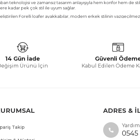
ban teknolojisi ve zamansız tasarım anlayışıyla hem konfor hem de stil 
re kadar pek çok stil ile uyum sağlar.
 geliştirilen Forelli loafer ayakkabılar, modern erkek stilinin vazgeçilmez
 ve genellikle deri ya da süet malzemeden üretilen klasik ayakkabı model
14 Gün İade
Güvenli Ödem
Değişim Ürünü İçin
Kabul Edilen Ödeme Ka
dir.
KURUMSAL
ADRES & İ
Özellikleri
Yardıma
 bir araya getiren tasarımlarıyla dikkat çekmektedir. Özellikle Forelli
ipariş Takip
0545 