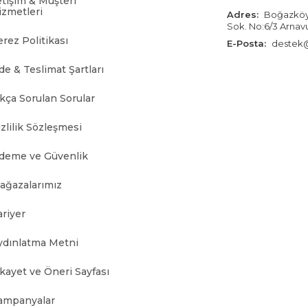
etişim & Müşteri
izmetleri
Adres:
Boğazköy İ
Sok. No:6/3 Arnav
erez Politikası
E-Posta:
destek@
bının hem dayanıklı hem de uzun ömürlü olmasını sağlar. Aynı zamanda a
de & Teslimat Şartları
arda ortopedik loafer ayakkabı modelleri büyük konfor sağlar.
ıkça Sorulan Sorular
zlilik Sözleşmesi
 yormadan gün boyu rahat kullanım sunar.
deme ve Güvenlik
ağazalarımız
arca kullanılabilir.
en Nelere Dikkat Edilmeli?
ariyer
em konfor hem de uzun ömürlü kullanım açısından önemlidir.
ydınlatma Metni
ikayet ve Öneri Sayfası
sını sağlar.
ampanyalar