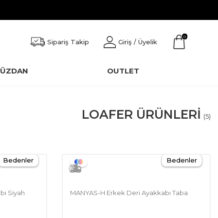
0
Sipariş Takip
Giriş / Üyelik
CÜZDAN
OUTLET
LOAFER ÜRÜNLERI
(5)
Bedenler
Bedenler
bı Siyah
MANYAS-H Erkek Deri Ayakkabı Taba