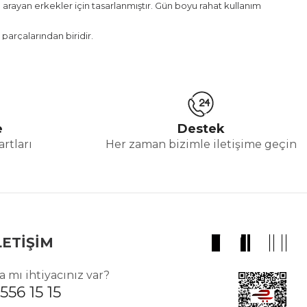
arayan erkekler için tasarlanmıştır. Gün boyu rahat kullanım
 parçalarından biridir.
leridir. İngilizce “loafer” kelimesi, rahat ve pratik kullanım
e
Destek
rtları
Her zaman bizimle iletişime geçin
LETİŞİM
 mı ihtiyacınız var?
 erkek loafer ayakkabıları, ergonomik yapısı sayesinde gün boyu rahat
556 15 15