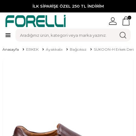
İLK SİPARİŞE ÖZEL 250 TL İNDİRİM
0
Anasayfa
ERKEK
Ayakkabı
Bağcıksız
SUKOON-H Erkek Deri 