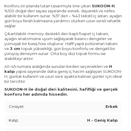
Konforu ön planda tutan tasarımıyla öne çıkan
SUKOON-H
,
%100 doğal deri sayası sayesinde esnek, dayanıklı ve nefes
alabilir bir kullanım sunar. %57 deri – %43 tekstil iç astarı, ayağın
gün boyu ferah kalmasına yardımcı olurken uzun süreli rahatlık
sağlar.
Çıkartılabilir
memory
destekli deri kaplı fuspet iç tabanı,
ayağın anatomisine uyum sağlayarak basıncı dengeler ve
yumuşak bir basış hissi oluşturur. Hafif yapılı poliüretan tabanı
ve
3 cm
topuk yüksekliği, gün boyu konforlu ve dengeli bir
yürüyüş deneyimi sunar. Orta boy düz topuk formu ise
stabiliteyi artırır.
40–45 numara aralığında sunulan beden seçenekleri ve
H
kalıp
yapısı sayesinde daha geniş iç hacim sağlayan SUKOON-
H, günlük kullanım ve uzun süre ayakta kalınan günler için ideal
bir tercihtir.
SUKOON-H ile doğal deri kalitesini, hafifliği ve gerçek
konforu her adımda hissedin.
Cinsiyet:
Erkek
Kalıp:
H - Geniş Kalıp