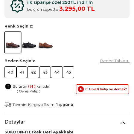
ilk siparişe özel 250TL indirim
3.295,00 TL
bu ürün sepette
Renk Seçiniz:
Beden Seçiniz
Beden Tablosu
40
41
42
43
44
45
Bu ürün
( H )
kalıpdır.
G, H ve K kalıp ne demek?
( Geniş Kalıp )
Tahmini Kargoya Teslim:
1 iş günü
Detaylar
SUKOON-H Erkek Deri Ayakkabı