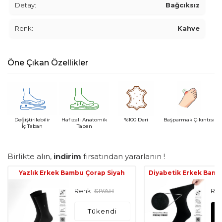
Detay:
Bağcıksız
Renk:
Kahve
Öne Çıkan Özellikler
Değiştirilebilir
Hafızalı Anatomik
%100 Deri
Başparmak Çıkıntısı
İç Taban
Taban
Birlikte alın,
indirim
fırsatından yararlanın !
Yazlık Erkek Bambu Çorap Siyah
Diyabetik Erkek Bamb
Renk:
SIYAH
Ren
Tükendi