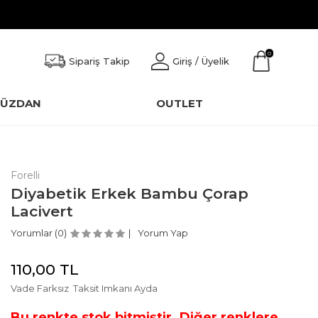
0
Sipariş Takip
Giriş / Üyelik
CÜZDAN
OUTLET
Forelli
Diyabetik Erkek Bambu Çorap
Lacivert
Yorumlar (0)
Yorum Yap
110,00
TL
Vade Farksız
Taksit Imkanı Ayda
Bu renkte stok bitmiştir. Diğer renklere