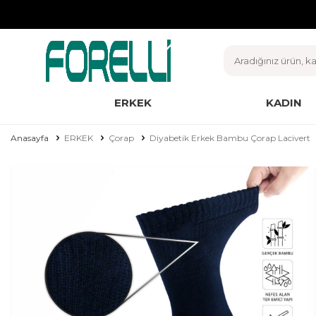
ERKEK
KADIN
Anasayfa
ERKEK
Çorap
Diyabetik Erkek Bambu Çorap Lacivert