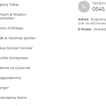
Yardıma
ipariş Takip
0545 
etişim & Müşteri
izmetleri
Adres:
Boğazköy İ
Sok. No:6/3 Arnav
erez Politikası
E-Posta:
destek@
de & Teslimat Şartları
ıkça Sorulan Sorular
zlilik Sözleşmesi
deme ve Güvenlik
ağazalarımız
ariyer
ydınlatma Metni