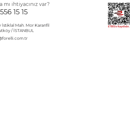
 mı ihtiyacınız var?
556 15 15
stiklal Mah. Mor Karanfil
utköy / İSTANBUL
forelli.com.tr