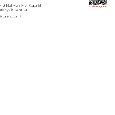
stiklal Mah. Mor Karanfil
utköy / İSTANBUL
forelli.com.tr