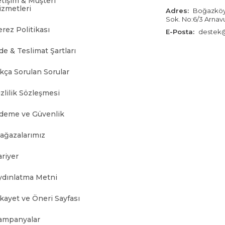
etişim & Müşteri
izmetleri
Adres:
Boğazköy İ
Sok. No:6/3 Arnav
erez Politikası
E-Posta:
destek@
de & Teslimat Şartları
ıkça Sorulan Sorular
zlilik Sözleşmesi
deme ve Güvenlik
ağazalarımız
ariyer
ydınlatma Metni
ikayet ve Öneri Sayfası
ampanyalar