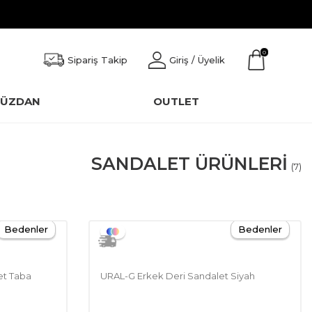
0
Sipariş Takip
Giriş / Üyelik
CÜZDAN
OUTLET
SANDALET ÜRÜNLERI
(7)
Bedenler
Bedenler
et Taba
URAL-G Erkek Deri Sandalet Siyah