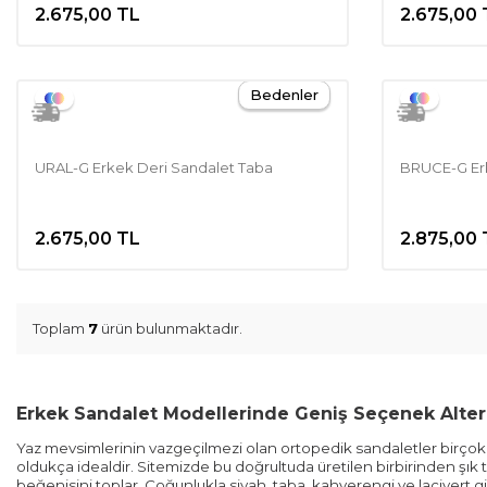
2.675,00
TL
2.675,00
Bedenler
URAL-G Erkek Deri Sandalet Taba
BRUCE-G Erk
2.675,00
TL
2.875,00
Toplam
7
ürün bulunmaktadır.
Erkek Sandalet Modellerinde Geniş Seçenek Altern
Yaz mevsimlerinin vazgeçilmezi olan ortopedik sandaletler birçok erk
oldukça idealdir. Sitemizde bu doğrultuda üretilen birbirinden şık 
beğenisini toplar. Çoğunlukla siyah, taba, kahverengi ve lacivert g