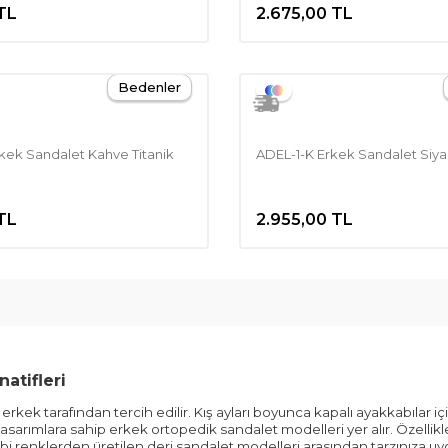
TL
2.675,00
TL
Bedenler
ek Sandalet Kahve Titanik
ADEL-1-K Erkek Sandalet Siy
TL
2.955,00
TL
atifleri
ek tarafından tercih edilir. Kış ayları boyunca kapalı ayakkabılar için
tasarımlara sahip erkek ortopedik sandalet modelleri yer alır. Özellikl
ibi renklerden üretilen deri sandalet modelleri arasından tarzınıza uy