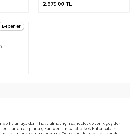
2.675,00
TL
Bedenler
ah
de kalan ayakların hava alması için sandalet ve terlik çeşitleri
e bu alanda ön plana çıkan deri sandalet erkek kullanıcıların
gun seçimlerde bulunabilirsiniz. Deri sandalet çeşitleri gerek