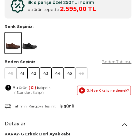
ilk siparişe özel 250TL indirim
2.595,00 TL
bu ürün sepette
Renk Seçiniz:
Beden Seçiniz
Beden Tablosu
40
41
42
43
44
45
46
Bu ürün
( G )
kalıpdır.
G, H ve K kalıp ne demek?
( Standart Kalıp )
Tahmini Kargoya Teslim:
1 iş günü
Detaylar
KARAY-G Erkek Deri Ayakkabı