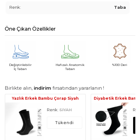
Renk:
Taba
Öne Çıkan Özellikler
Değiştirilebilir
Hafızalı Anatomik
%100 Deri
İç Taban
Taban
Birlikte alın,
indirim
fırsatından yararlanın !
Yazlık Erkek Bambu Çorap Siyah
Diyabetik Erkek Bamb
Renk:
SIYAH
Ren
Tükendi