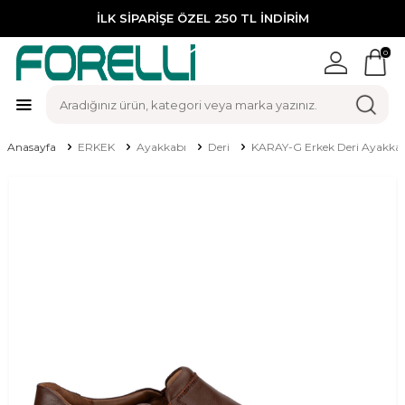
İLK SİPARİŞE ÖZEL 250 TL İNDİRİM
0
Anasayfa
ERKEK
Ayakkabı
Deri
KARAY-G Erkek Deri Ayakkab