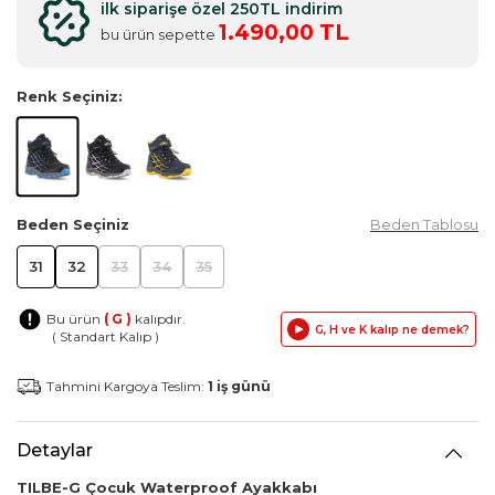
ilk siparişe özel 250TL indirim
1.490,00 TL
bu ürün sepette
Renk Seçiniz:
Beden Seçiniz
Beden Tablosu
31
32
33
34
35
Bu ürün
( G )
kalıpdır.
G, H ve K kalıp ne demek?
( Standart Kalıp )
Tahmini Kargoya Teslim:
1 iş günü
Detaylar
TILBE-G Çocuk Waterproof Ayakkabı