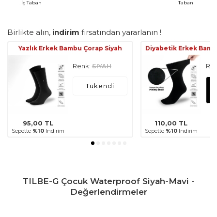
İç Taban
Taban
Birlikte alın,
indirim
fırsatından yararlanın !
Yazlık Erkek Bambu Çorap Siyah
Diyabetik Erkek Bamb
Renk:
SIYAH
Ren
Tükendi
95,00
TL
110,00
TL
Sepette
%10
Indirim
Sepette
%10
Indirim
TILBE-G Çocuk Waterproof Siyah-Mavi -
Değerlendirmeler