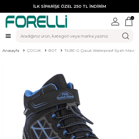
İLK SİPARİŞE ÖZEL 250 TL İNDİRİM
0
Anasayfa
ÇOCUK
BOT
TILBE-G Çocuk Waterproof Siyah-Mavi