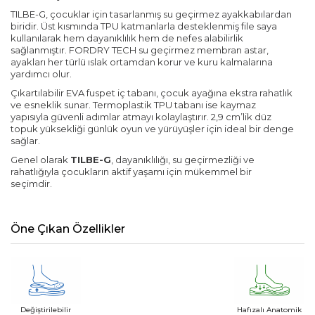
TILBE-G, çocuklar için tasarlanmış su geçirmez ayakkabılardan
biridir. Üst kısmında TPU katmanlarla desteklenmiş file saya
kullanılarak hem dayanıklılık hem de nefes alabilirlik
sağlanmıştır. FORDRY TECH su geçirmez membran astar,
ayakları her türlü ıslak ortamdan korur ve kuru kalmalarına
yardımcı olur.
Çıkartılabilir EVA fuspet iç tabanı, çocuk ayağına ekstra rahatlık
ve esneklik sunar. Termoplastik TPU tabanı ise kaymaz
yapısıyla güvenli adımlar atmayı kolaylaştırır. 2,9 cm’lik düz
topuk yüksekliği günlük oyun ve yürüyüşler için ideal bir denge
sağlar.
Genel olarak
TILBE-G
, dayanıklılığı, su geçirmezliği ve
rahatlığıyla çocukların aktif yaşamı için mükemmel bir
seçimdir.
Öne Çıkan Özellikler
Değiştirilebilir
Hafızalı Anatomik