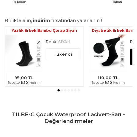
İç Taban
Taban
Birlikte alın,
indirim
fırsatından yararlanın !
Yazlık Erkek Bambu Çorap Siyah
Diyabetik Erkek Bamb
Renk:
SIYAH
Ren
Tükendi
95,00
TL
110,00
TL
Sepette
%10
Indirim
Sepette
%10
Indirim
TILBE-G Çocuk Waterproof Lacivert-Sarı -
Değerlendirmeler