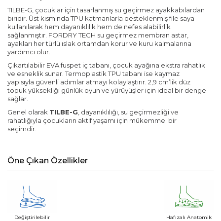
TILBE-G, çocuklar için tasarlanmış su geçirmez ayakkabılardan
biridir. Üst kısmında TPU katmanlarla desteklenmiş file saya
kullanılarak hem dayanıklılık hem de nefes alabilirlik
sağlanmıştır. FORDRY TECH su geçirmez membran astar,
ayakları her türlü ıslak ortamdan korur ve kuru kalmalarına
yardımcı olur.
Çıkartılabilir EVA fuspet iç tabanı, çocuk ayağına ekstra rahatlık
ve esneklik sunar. Termoplastik TPU tabanı ise kaymaz
yapısıyla güvenli adımlar atmayı kolaylaştırır. 2,9 cm’lik düz
topuk yüksekliği günlük oyun ve yürüyüşler için ideal bir denge
sağlar.
Genel olarak
TILBE-G
, dayanıklılığı, su geçirmezliği ve
rahatlığıyla çocukların aktif yaşamı için mükemmel bir
seçimdir.
Öne Çıkan Özellikler
Değiştirilebilir
Hafızalı Anatomik