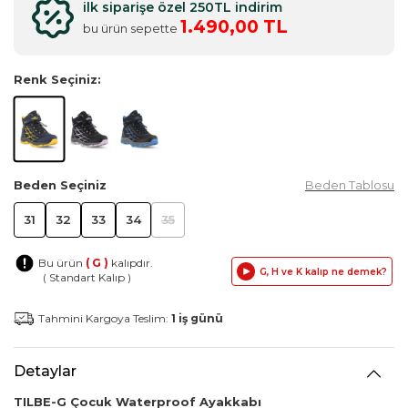
ilk siparişe özel 250TL indirim
1.490,00 TL
bu ürün sepette
Renk Seçiniz:
Beden Seçiniz
Beden Tablosu
31
32
33
34
35
Bu ürün
( G )
kalıpdır.
G, H ve K kalıp ne demek?
( Standart Kalıp )
Tahmini Kargoya Teslim:
1 iş günü
Detaylar
TILBE-G Çocuk Waterproof Ayakkabı