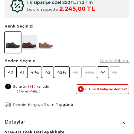
ilk siparişe özel 250TL indirim
2.245,00 TL
bu ürün sepette
Renk Seçiniz:
Beden Seçiniz
Beden Tablosu
40
41
41½
42
42½
43
43½
44
45
Bu ürün
( H )
kalıpdır.
G, H ve K kalıp ne demek?
( Geniş Kalıp )
Tahmini Kargoya Teslim:
1 iş günü
Detaylar
NOA-H Erkek Deri Ayakkabı