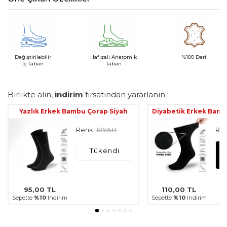
Değiştirilebilir
Hafızalı Anatomik
%100 Deri
İç Taban
Taban
Birlikte alın,
indirim
fırsatından yararlanın !
Yazlık Erkek Bambu Çorap Siyah
Diyabetik Erkek Bamb
Renk:
SIYAH
Ren
Tükendi
95,00
TL
110,00
TL
Sepette
%10
Indirim
Sepette
%10
Indirim