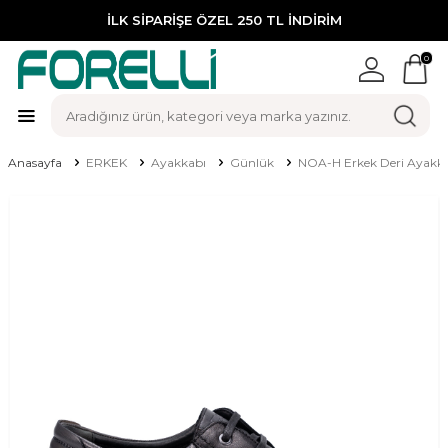
İLK SİPARİŞE ÖZEL 250 TL İNDİRİM
0
Anasayfa
ERKEK
Ayakkabı
Günlük
NOA-H Erkek Deri Ayakka