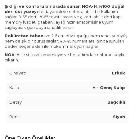
Şıklığı ve konforu bir arada sunan NOA-H
,
%100 doğal
deri üst yüzeyi
ile dayanıklı ve nefes alabilir bir kullanım
sağlar. %35 deri + %65 tekstil astarı ve çıkartılabilir deri kaplı
memory fuspet iç tabanı, ayağınızın anatomisine uyum
sağlayarak gün boyu rahatlık sunar.
Poliüretan tabanı
ve 2,6 cm düz topuğu, hem rahat yürüyüş
hem de şık bir duruş sağlar. 40-45 numara aralığında sunulan
beden seçenekleri ile mükemmel uyum sağlar.
NOA-H
ile stilinizi tamamlayın ve her adımda konforun keyfini
çıkarın.
Cinsiyet:
Erkek
Kalıp:
H - Geniş Kalıp
Detay:
Bağcıklı
Renk:
Siyah
Öne Çıkan Özellikler