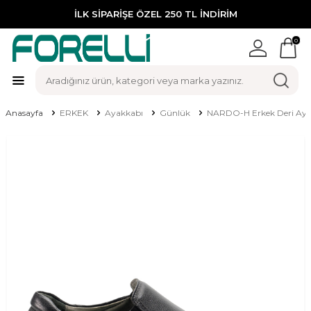
İLK SİPARİŞE ÖZEL 250 TL İNDİRİM
0
Anasayfa
ERKEK
Ayakkabı
Günlük
NARDO-H Erkek Deri Aya