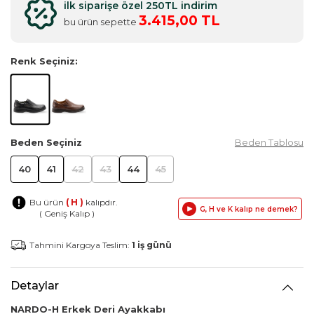
ilk siparişe özel 250TL indirim
3.415,00 TL
bu ürün sepette
Renk Seçiniz:
Beden Seçiniz
Beden Tablosu
40
41
42
43
44
45
Bu ürün
( H )
kalıpdır.
G, H ve K kalıp ne demek?
( Geniş Kalıp )
Tahmini Kargoya Teslim:
1 iş günü
Detaylar
NARDO-H Erkek Deri Ayakkabı