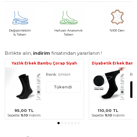
Değiştirilebilir
Hafızalı Anatomik
%100 Deri
İç Taban
Taban
Birlikte alın,
indirim
fırsatından yararlanın !
Yazlık Erkek Bambu Çorap Siyah
Diyabetik Erkek Bamb
Renk:
SIYAH
Ren
Tükendi
95,00
TL
110,00
TL
Sepette
%10
Indirim
Sepette
%10
Indirim