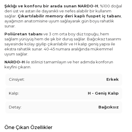
Şıklığı ve konforu bir arada sunan NARDO-H
, %100 doğal
deri üst ve astarı ile dayanıklı ve nefes alabilir bir kullanım
sağlar.
Çıkartılabilir memory deri kaplı fuspet iç tabanı
,
ayağınızın anatomisine uyum sağlayarak gün boyu rahatlık
sunar.
Poliüretan tabanı
ve 3 cm orta boy düz topuğu, hem
sağlam yürüyüş hem de şık bir duruş sağlar. Bağcıksız tasarımı
sayesinde kolay giyilip çıkarılabilir ve H kalıp geniş yapısı ile
ekstra rahatlık sunar. 40-45 numara aralığında mükemmel
uyum sağlar.
NARDO-H
ile stilinizi tamamlayın ve her adımda konforun
keyfini çıkarın.
Cinsiyet:
Erkek
Kalıp:
H - Geniş Kalıp
Detay:
Bağcıksız
Öne Çıkan Özellikler