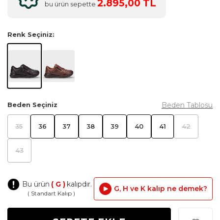
2.895,00 TL
bu ürün sepette
Renk Seçiniz:
Beden Tablosu
Beden Seçiniz
35
36
37
38
39
40
41
42
43
Bu ürün
( G )
kalıpdır.
G, H ve K kalıp ne demek?
( Standart Kalıp )