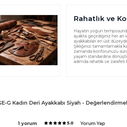
Rahatlık ve Ko
Hayatın yoğun temposund
ayakta geçirdiğiniz her an iç
ayakkabıları en üst düzeyde
Şıklığınızı tamamlamakla k
zamanda konforunuzu sürdür
yaşam standardına dönüştürü
adımda rahatlık ve zarafeti 
E-G Kadın Deri Ayakkabı Siyah - Değerlendirme
5.0
1 yorum
Yorum Yap