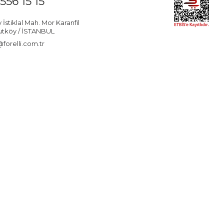
556 15 15
stiklal Mah. Mor Karanfil
utköy / İSTANBUL
forelli.com.tr