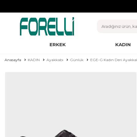
ERKEK
KADIN
Anasayfa
KADIN
Ayakkabı
Günlük
EGE-G Kadın Deri Ayakkab