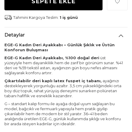
SEPETE EKLE
Tahmini Kargoya Teslim:
1 iş günü
Detaylar
EGE-G Kadın Deri Ayakkabı – Günlük Şıklık ve Üstün
Konforun Buluşması
EGE-G Kadın Deri Ayakkabı, %100 doğal deri
üst
yüzeyiyle hem dayanıklılık hem de zarif bir görünüm sunar. %41
deri ve %59 tekstil astarı, ayağınızın gün boyu nefes almasını
sağlayarak konforu artırır.
Çıkartılabilir deri kaplı latex fuspet iç tabanı,
ayağınızı
destekleyerek yorgunluğu azaltır. 3,5 cm yüksekliğindeki orta
boy düz topuk, rahat yürüyüş deneyimi sunarken poliüretan
tabanı hafiflik ve esneklik kazandırır.
G – standart kalıp formu ile ayağa doğal uyum sağlayan bu
model, bağcıklı ve fermuarlı yapısıyla hem pratik giyilip
çıkarılabilir hem de modern bir stil yaratır. 36–41 beden
aralığında üretilen EGE-G, günlük kullanımda şıklığı ve konforu
bir arada isteyen kadınlar için idealdir.