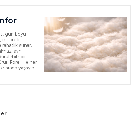
nfor
a, gün boyu
in Forelli
 rahatlık sunar.
almaz, aynı
ülebilir bir
r. Forelli ile her
bir arada yaşayın.
ler