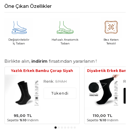
Öne Çıkan Özellikler
Değiştirilebilir
Hafızalı Anatomik
Bez Keten
İç Taban
Taban
Tekstil
Birlikte alın,
indirim
fırsatından yararlanın !
Yazlık Erkek Bambu Çorap Siyah
Diyabetik Erkek Bamb
Renk:
SIYAH
Ren
Tükendi
95,00
TL
110,00
TL
Sepette
%10
Indirim
Sepette
%10
Indirim