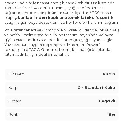
arayan kadınlar için tasarlanmış bir ayakkabıdır. Üst kısmında
%60 tekstil ve %40 deri kullanımı, ayağın nefes almasını
sağlarken modern bir görünüm sunar. İç astarı %100 tekstil
olup,
çıkarılabilir deri kaplı anatomik lateks fuspet
ile
ayağınız gün boyu desteklenir ve konforlu bir kullanım sağlanır.
Poliüretan tabanı ve 4 cm topuk yüksekliği, dengeli bir yürüyüş
ve hafif yükselme sağlar. Slip-on tasarımı sayesinde kolayca
giyilip çıkarılabilir; G standart kalıbı, çoğu ayağa uyum sağlar.
Yaz sezonuna uygun bej rengi ve “Maximum Power”
teknolojisi ile TAZIA-G, hem stil hem de rahatlığı ön planda
tutan kadınlar için ideal bir tercihtir.
Cinsiyet:
Kadın
Kalıp:
G - Standart Kalıp
Detay:
Bağcıklı
Renk:
Bej