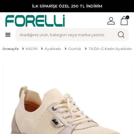
İLK SİPARİŞE ÖZEL 250 TL İNDİRİM
0
Anasayfa
KADIN
Ayakkabı
Günlük
TAZIA-G Kadın Ayakkabı 