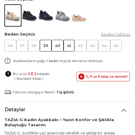
Beden Seçiniz
Beden Tablosu
36
37
38
39
40
41
42
43
44
45
Kullanıcıların çoğu 1 beden küçük almanızı öneriyor.
Bu ürün
( G )
kalıpdır.
G, H ve K kalıp ne demek?
( Standart Kalıp )
Tahmini Kargoya Teslim:
1 iş günü
Detaylar
TAZIA-G Kadın Ayakkabı – Yazın Konfor ve Şıklıkla
Buluştuğu Tasarım
TAZIA-G, özellikle yaz aylarında rahatlık ve şıklığı bir arada