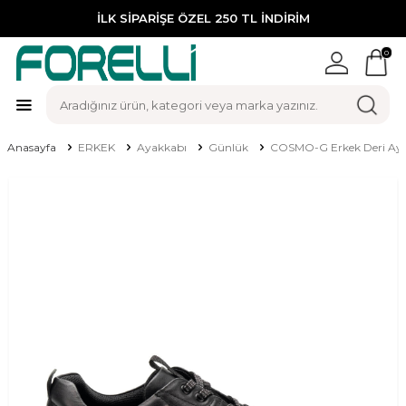
İLK SİPARİŞE ÖZEL 250 TL İNDİRİM
0
Anasayfa
ERKEK
Ayakkabı
Günlük
COSMO-G Erkek Deri Aya