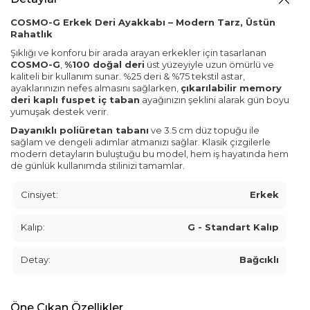
COSMO-G Erkek Deri Ayakkabı – Modern Tarz, Üstün
Rahatlık
Şıklığı ve konforu bir arada arayan erkekler için tasarlanan
COSMO-G
,
%100 doğal deri
üst yüzeyiyle uzun ömürlü ve
kaliteli bir kullanım sunar. %25 deri & %75 tekstil astar,
ayaklarınızın nefes almasını sağlarken,
çıkarılabilir memory
deri kaplı fuspet iç taban
ayağınızın şeklini alarak gün boyu
yumuşak destek verir.
Dayanıklı poliüretan tabanı
ve 3.5 cm düz topuğu ile
sağlam ve dengeli adımlar atmanızı sağlar. Klasik çizgilerle
modern detayların buluştuğu bu model, hem iş hayatında hem
de günlük kullanımda stilinizi tamamlar.
Cinsiyet:
Erkek
Kalıp:
G - Standart Kalıp
Detay:
Bağcıklı
Öne Çıkan Özellikler