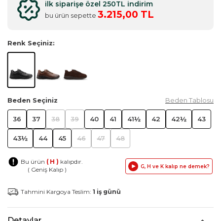
ilk siparişe özel 250TL indirim
3.215,00 TL
bu ürün sepette
Renk Seçiniz:
Beden Seçiniz
Beden Tablosu
36
37
38
39
40
41
41½
42
42½
43
43½
44
45
46
47
48
Bu ürün
( H )
kalıpdır.
G, H ve K kalıp ne demek?
( Geniş Kalıp )
Tahmini Kargoya Teslim:
1 iş günü
Detaylar