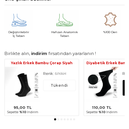
Değiştirilebilir
Hafızalı Anatomik
%100 Deri
İç Taban
Taban
Birlikte alın,
indirim
fırsatından yararlanın !
Yazlık Erkek Bambu Çorap Siyah
Diyabetik Erkek Bamb
Renk:
SIYAH
Ren
Tükendi
95,00
TL
110,00
TL
Sepette
%10
Indirim
Sepette
%10
Indirim