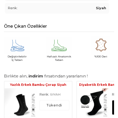
Renk:
Siyah
Öne Çıkan Özellikler
Değiştirilebilir
Hafızalı Anatomik
%100 Deri
İç Taban
Taban
Birlikte alın,
indirim
fırsatından yararlanın !
Yazlık Erkek Bambu Çorap Siyah
Diyabetik Erkek Bamb
Renk:
SIYAH
Ren
Tükendi