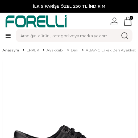
İLK SİPARİŞE ÖZEL 250 TL İNDİRİM
0
Anasayfa
ERKEK
Ayakkabı
Deri
ABAY-G Erkek Deri Ayakkabı