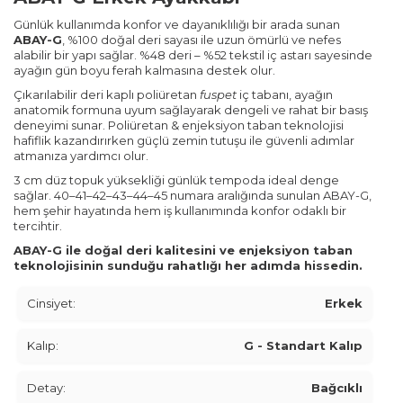
Günlük kullanımda konfor ve dayanıklılığı bir arada sunan
ABAY-G
, %100 doğal deri sayası ile uzun ömürlü ve nefes
alabilir bir yapı sağlar. %48 deri – %52 tekstil iç astarı sayesinde
ayağın gün boyu ferah kalmasına destek olur.
Çıkarılabilir deri kaplı poliüretan
fuspet
iç tabanı, ayağın
anatomik formuna uyum sağlayarak dengeli ve rahat bir basış
deneyimi sunar. Poliüretan & enjeksiyon taban teknolojisi
hafiflik kazandırırken güçlü zemin tutuşu ile güvenli adımlar
atmanıza yardımcı olur.
3 cm düz topuk yüksekliği günlük tempoda ideal denge
sağlar. 40–41–42–43–44–45 numara aralığında sunulan ABAY-G,
hem şehir hayatında hem iş kullanımında konfor odaklı bir
tercihtir.
ABAY-G ile doğal deri kalitesini ve enjeksiyon taban
teknolojisinin sunduğu rahatlığı her adımda hissedin.
Cinsiyet:
Erkek
Kalıp:
G - Standart Kalıp
Detay:
Bağcıklı