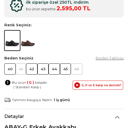
ilk siparişe özel 250TL indirim
2.595,00 TL
bu ürün sepette
Renk Seçiniz:
Beden Seçiniz
Beden Tablosu
40
41
42
43
44
45
46
Bu ürün
( G )
kalıpdır.
G, H ve K kalıp ne demek?
( Standart Kalıp )
Tahmini Kargoya Teslim:
1 iş günü
Detaylar
ABAY-G Erkek Ayakkabı