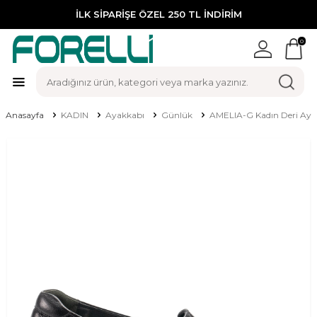
İLK SİPARİŞE ÖZEL 250 TL İNDİRİM
0
Anasayfa
KADIN
Ayakkabı
Günlük
AMELIA-G Kadın Deri Aya