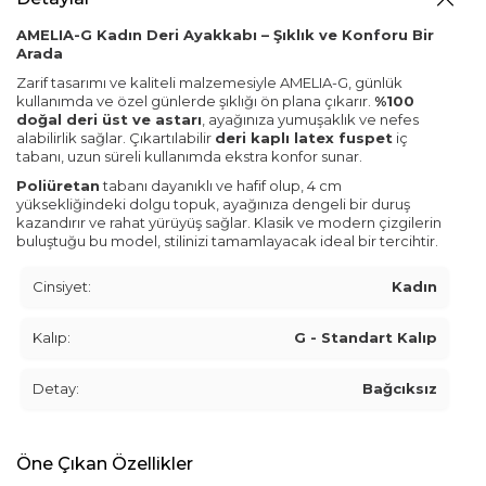
AMELIA-G Kadın Deri Ayakkabı – Şıklık ve Konforu Bir
Arada
Zarif tasarımı ve kaliteli malzemesiyle AMELIA-G, günlük
kullanımda ve özel günlerde şıklığı ön plana çıkarır.
%100
doğal deri üst ve astarı
, ayağınıza yumuşaklık ve nefes
alabilirlik sağlar. Çıkartılabilir
deri kaplı latex fuspet
iç
tabanı, uzun süreli kullanımda ekstra konfor sunar.
Poliüretan
tabanı dayanıklı ve hafif olup, 4 cm
yüksekliğindeki dolgu topuk, ayağınıza dengeli bir duruş
kazandırır ve rahat yürüyüş sağlar. Klasik ve modern çizgilerin
buluştuğu bu model, stilinizi tamamlayacak ideal bir tercihtir.
Cinsiyet:
Kadın
Kalıp:
G - Standart Kalıp
Detay:
Bağcıksız
Öne Çıkan Özellikler