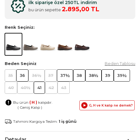
ilk siparişe özel 250TL indirim
2.895,00 TL
bu ürün sepette
Renk Seçiniz:
Beden Seçiniz
Beden Tablosu
35
36
36½
37
37½
38
38½
39
39½
40
40½
41
42
43
Bu ürün
( H )
kalıpdır.
G, H ve K kalıp ne demek?
( Geniş Kalıp )
Tahmini Kargoya Teslim:
1 iş günü
Detaylar