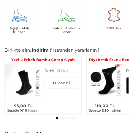
Değiştirilebilir
Hafızalı Anatomik
%100 Deri
İç Taban
Taban
Birlikte alın,
indirim
fırsatından yararlanın !
Yazlık Erkek Bambu Çorap Siyah
Diyabetik Erkek Bamb
Renk:
SIYAH
Ren
Tükendi
95,00
TL
110,00
TL
Sepette
%10
Indirim
Sepette
%10
Indirim