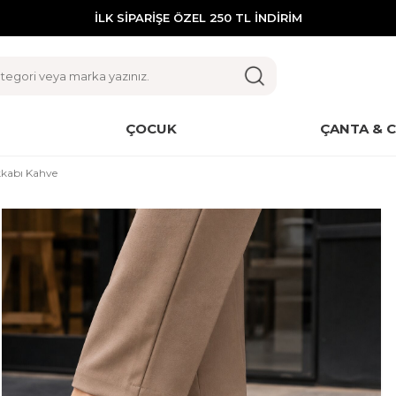
İLK SİPARİŞE ÖZEL 250 TL İNDİRİM
ÇOCUK
ÇANTA & 
kabı Kahve