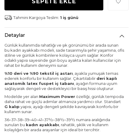
SEPETE EKLE
Tahmini Kargoya Teslim:
1 iş günü
Detaylar
Günlük kullanımda rahatlığı ve şık görünümü bir arada sunan
bu kadın ayakkabı modeli, sade tasarımıyla şehir yaşamına, ofis
stiline ve günlük kombinlere kolayca uyum sağlar. Konfor
odaklı yapısı sayesinde gün boyu ayakta kalan kullanıcılar için
rahat bir kullanım deneyimi sunar.
%10 deri ve %90 tekstil iç astarı
, ayakla yumuşak temas
ederek konforlu bir kullanım sağlar. Çıkartılabilir
deri kaplı
anatomik latex fuspet iç tabanı
, ayağın formuna uyum
sağlayarak dengeli ve destekleyici bir basış hissi oluşturur.
Modelde yer alan
Maximum Power
özelliği, günlük tempoda
daha rahat ve güçlü adımlar atmanıza yardımcı olur. Standart
G kalıp
yapısı, ayağı dengeli şekilde kavrayarak konforlu bir
kullanım sunar.
36–37–38–39–40–41–37½–38½–39½ numara aralığında
sunulan bu
kadın ayakkabı
, rahatlık, şıklık ve kullanım
kolaylığını bir arada arayanlar için ideal bir tercihtir.