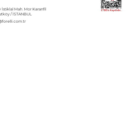
stiklal Mah. Mor Karanfil
utköy / İSTANBUL
forelli.com.tr