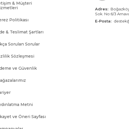
etişim & Müşteri
izmetleri
Adres:
Boğazköy İ
Sok. No:6/3 Arnav
erez Politikası
E-Posta:
destek@
de & Teslimat Şartları
ıkça Sorulan Sorular
zlilik Sözleşmesi
deme ve Güvenlik
ağazalarımız
ariyer
ydınlatma Metni
ikayet ve Öneri Sayfası
ampanyalar