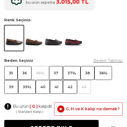
3.015,00 TL
bu ürün sepette
Renk Seçiniz:
Beden Tablosu
Beden Seçiniz
35
36
36½
37
37½
38
38½
39
39½
40
41
42
43
Bu ürün
( G )
kalıpdır.
G, H ve K kalıp ne demek?
( Standart Kalıp )