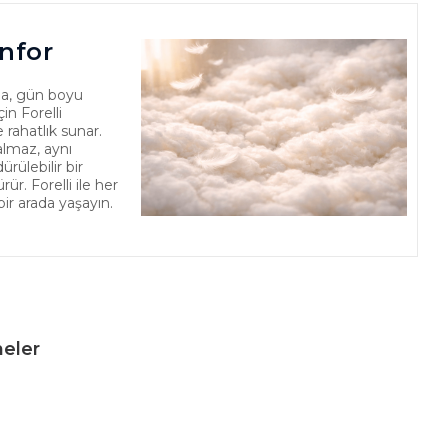
nfor
a, gün boyu
in Forelli
 rahatlık sunar.
almaz, aynı
ülebilir bir
r. Forelli ile her
bir arada yaşayın.
eler