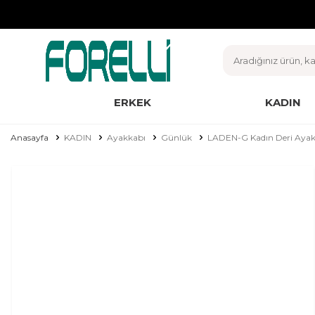
ERKEK
KADIN
Anasayfa
KADIN
Ayakkabı
Günlük
LADEN-G Kadın Deri Ayak