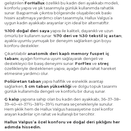
geliştirilen
ForHallux
özellikli bu kadın deri ayakkabı modeli,
konforlu yapısı ve şık tasarımıyla günlük kullanımda rahatlık
sunar. Başparmak çıkıntısı bölgesinde oluşabilecek baskı
hissini azaltmaya yardımcı olan tasarımıyla, Hallux Valgus’a
uygun kadın ayakkabı arayanlar için ideal bir alternatiftir.
%100 doğal deri saya
yapısı ile kaliteli, dayanıklı ve uzun
ömürlü bir kullanım sunar.
%70 deri ve %30 tekstil iç astarı
,
ayakla uyumlu yumuşak bir deneyim sağlarken gün boyu
konforu destekler.
Çıkartılabilir
anatomik deri kaplı memory fuspet iç
tabanı
, ayağın formuna uyum sağlayarak dengeli ve
destekleyici bir basış deneyimi sunar.
ForFlex
ve
streç
özellikleriyle desteklenen yapısı, ayağın daha rahat hareket
etmesine yardımcı olur.
Poliüretan taban
yapısı hafiflik ve esneklik avantajı
sağlarken,
5 cm taban yüksekliği
ve dolgu topuk tasarımı
günlük kullanımda dengeli ve konforlu bir duruş sunar.
G kalıp
yapısına sahip olan bu kadın deri ayakkabı, 36–37–38–
39–40–41–37½–38½–39½ numara seçenekleriyle sunulur.
Hem şıklık hem de Hallux Valgus hassasiyetine özel konfor
arayan kadınlar için rahat ve kullanışlı bir tercihtir.
Hallux Valgus’a özel konforu ve doğal deri şıklığını her
adımda hissedin.