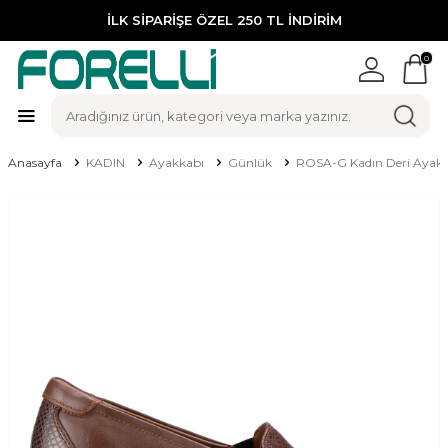
İLK SİPARİŞE ÖZEL 250 TL İNDİRİM
0
Anasayfa
KADIN
Ayakkabı
Günlük
ROSA-G Kadın Deri Ayakk