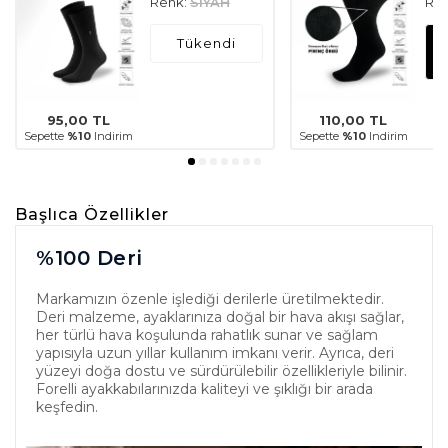
Renk:
SIYAH
Ren
Tükendi
95,00
TL
110,00
TL
Sepette
%10
Indirim
Sepette
%10
Indirim
Başlıca Özellikler
%100 Deri
Markamızın özenle işlediği derilerle üretilmektedir.
Deri malzeme, ayaklarınıza doğal bir hava akışı sağlar,
her türlü hava koşulunda rahatlık sunar ve sağlam
yapısıyla uzun yıllar kullanım imkanı verir. Ayrıca, deri
yüzeyi doğa dostu ve sürdürülebilir özellikleriyle bilinir.
Forelli ayakkabılarınızda kaliteyi ve şıklığı bir arada
keşfedin.