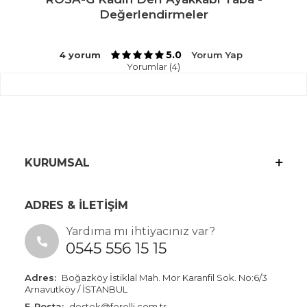
Değerlendirmeler
5.0
4 yorum
Yorum Yap
Yorumlar (4)
KURUMSAL
ADRES & İLETİŞİM
Yardıma mı ihtiyacınız var?
0545 556 15 15
Adres:
Boğazköy İstiklal Mah. Mor Karanfil Sok. No:6/3
Arnavutköy / İSTANBUL
E-Posta:
destek@forelli.com.tr