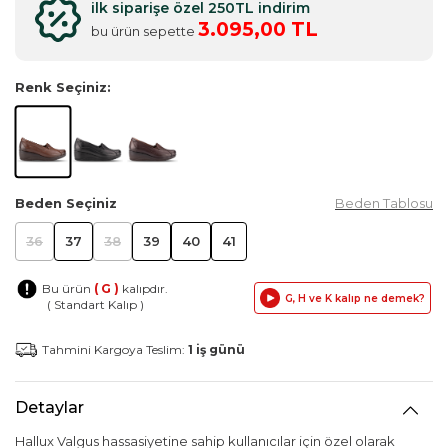
ilk siparişe özel 250TL indirim
3.095,00 TL
bu ürün sepette
Renk Seçiniz:
Beden Seçiniz
Beden Tablosu
36
37
38
39
40
41
Bu ürün
( G )
kalıpdır.
G, H ve K kalıp ne demek?
( Standart Kalıp )
Tahmini Kargoya Teslim:
1 iş günü
Detaylar
Hallux Valgus hassasiyetine sahip kullanıcılar için özel olarak