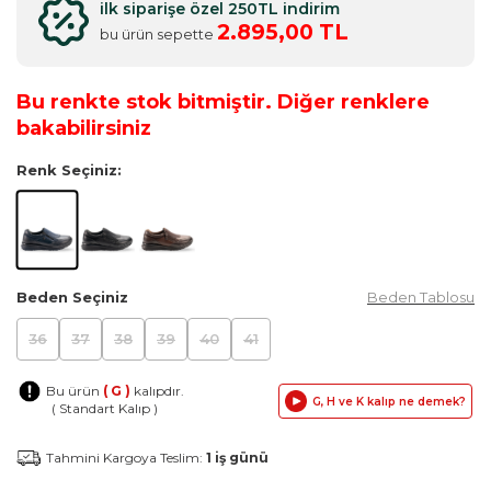
ilk siparişe özel 250TL indirim
2.895,00 TL
bu ürün sepette
Bu renkte stok bitmiştir. Diğer renklere
bakabilirsiniz
Renk Seçiniz:
Beden Seçiniz
Beden Tablosu
36
37
38
39
40
41
Bu ürün
( G )
kalıpdır.
G, H ve K kalıp ne demek?
( Standart Kalıp )
Tahmini Kargoya Teslim:
1 iş günü