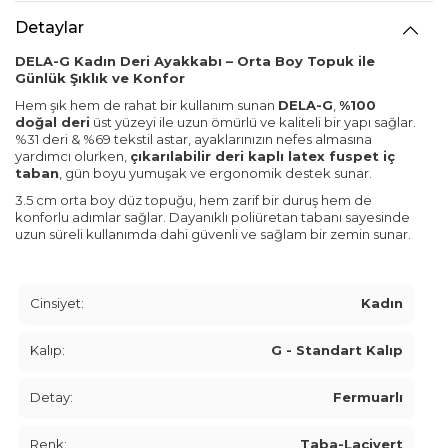
Detaylar
DELA-G Kadın Deri Ayakkabı – Orta Boy Topuk ile
Günlük Şıklık ve Konfor
Hem şık hem de rahat bir kullanım sunan
DELA-G
,
%100
doğal deri
üst yüzeyi ile uzun ömürlü ve kaliteli bir yapı sağlar.
%31 deri & %69 tekstil astar, ayaklarınızın nefes almasına
yardımcı olurken,
çıkarılabilir deri kaplı latex fuspet iç
taban
, gün boyu yumuşak ve ergonomik destek sunar.
3.5 cm orta boy düz topuğu, hem zarif bir duruş hem de
konforlu adımlar sağlar. Dayanıklı poliüretan tabanı sayesinde
uzun süreli kullanımda dahi güvenli ve sağlam bir zemin sunar.
Cinsiyet:
Kadın
Kalıp:
G - Standart Kalıp
Detay:
Fermuarlı
Renk:
Taba-Lacivert