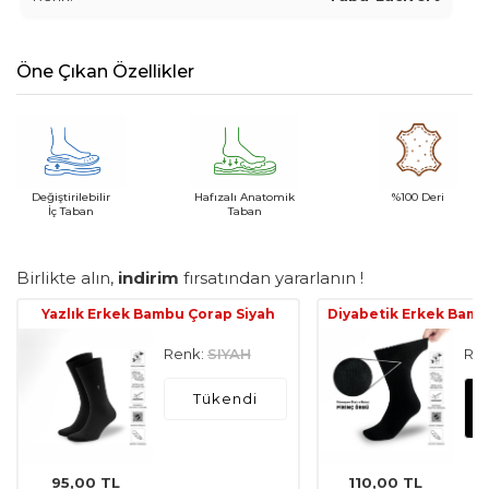
Öne Çıkan Özellikler
Değiştirilebilir
Hafızalı Anatomik
%100 Deri
İç Taban
Taban
Birlikte alın,
indirim
fırsatından yararlanın !
Yazlık Erkek Bambu Çorap Siyah
Diyabetik Erkek Bamb
Renk:
SIYAH
Ren
Tükendi
95,00
TL
110,00
TL