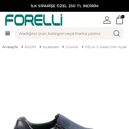
İLK SİPARİŞE ÖZEL 250 TL İNDİRİM
0
Anasayfa
KADIN
Ayakkabı
Günlük
DELA-G Kadın Deri Ayakka