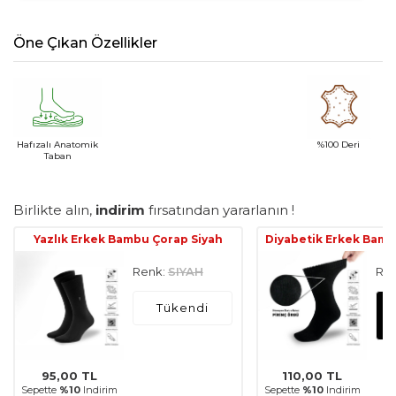
Öne Çıkan Özellikler
Hafızalı Anatomik
%100 Deri
Taban
Birlikte alın,
indirim
fırsatından yararlanın !
Yazlık Erkek Bambu Çorap Siyah
Diyabetik Erkek Bamb
Renk:
SIYAH
Ren
Tükendi
95,00
TL
110,00
TL
Sepette
%10
Indirim
Sepette
%10
Indirim