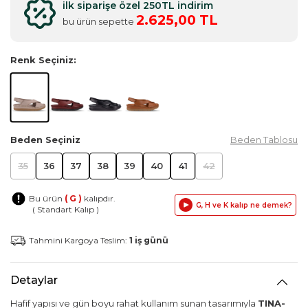
ilk siparişe özel 250TL indirim
2.625,00 TL
bu ürün sepette
Renk Seçiniz:
Beden Seçiniz
Beden Tablosu
35
36
37
38
39
40
41
42
Bu ürün
( G )
kalıpdır.
G, H ve K kalıp ne demek?
( Standart Kalıp )
Tahmini Kargoya Teslim:
1 iş günü
Detaylar
Hafif yapısı ve gün boyu rahat kullanım sunan tasarımıyla
TINA-