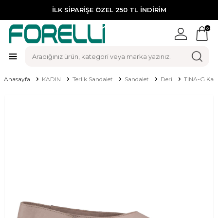
İLK SİPARİŞE ÖZEL 250 TL İNDİRİM
0
Anasayfa
KADIN
Terlik Sandalet
Sandalet
Deri
TINA-G Kadı