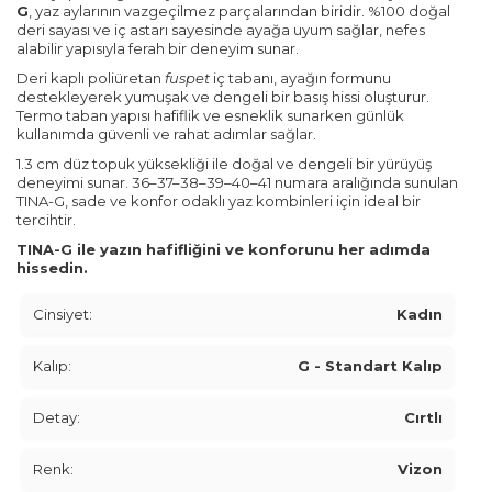
G
, yaz aylarının vazgeçilmez parçalarından biridir. %100 doğal
deri sayası ve iç astarı sayesinde ayağa uyum sağlar, nefes
alabilir yapısıyla ferah bir deneyim sunar.
Deri kaplı poliüretan
fuspet
iç tabanı, ayağın formunu
destekleyerek yumuşak ve dengeli bir basış hissi oluşturur.
Termo taban yapısı hafiflik ve esneklik sunarken günlük
kullanımda güvenli ve rahat adımlar sağlar.
1.3 cm düz topuk yüksekliği ile doğal ve dengeli bir yürüyüş
deneyimi sunar. 36–37–38–39–40–41 numara aralığında sunulan
TINA-G, sade ve konfor odaklı yaz kombinleri için ideal bir
tercihtir.
TINA-G ile yazın hafifliğini ve konforunu her adımda
hissedin.
Cinsiyet:
Kadın
Kalıp:
G - Standart Kalıp
Detay:
Cırtlı
Renk:
Vizon