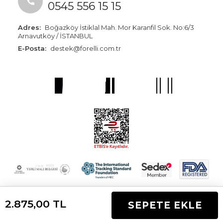
0545 556 15 15
Adres:
Boğazköy İstiklal Mah. Mor Karanfil Sok. No:6/3
Arnavutköy / İSTANBUL
E-Posta:
destek@forelli.com.tr
2.875,00
TL
SEPETE EKLE
T
-Soft
E-Ticaret
Sistemleriyle Hazırlanmıştır.