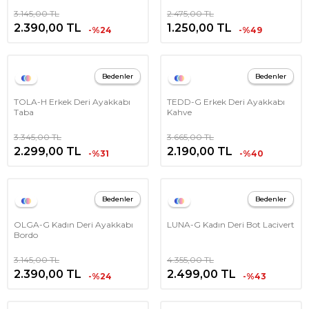
3.145,00
TL
2.475,00
TL
2.390,00
TL
1.250,00
TL
-%24
-%49
Bedenler
Bedenler
TOLA-H Erkek Deri Ayakkabı
TEDD-G Erkek Deri Ayakkabı
Taba
Kahve
3.345,00
TL
3.665,00
TL
2.299,00
TL
2.190,00
TL
-%31
-%40
Bedenler
Bedenler
OLGA-G Kadın Deri Ayakkabı
LUNA-G Kadın Deri Bot Lacivert
Bordo
3.145,00
TL
4.355,00
TL
2.390,00
TL
2.499,00
TL
-%24
-%43