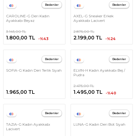
Bedenler
Bedenler
CAROLINE-G Deri Kadın
AXEL-G Sneaker Erkek
Ayakkabı Beyaz
Ayakkabı Lacivert
3.145,00
TL
2.875,00
TL
1.800,00
TL
2.199,00
TL
-%43
-%24
Bedenler
Bedenler
SOFIA-G Kadın Deri Terlik Siyah
ELVIN-H Kadın Ayakkabı Bej /
Pudra
2.475,00
TL
1.965,00
TL
1.495,00
TL
-%40
Bedenler
Bedenler
TAZIA-G Kadın Ayakkabı
LUNA-G Kadın Deri Bot Siyah
Lacivert