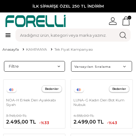
İLK SİPARİŞE ÖZEL 250 TL İNDİRİM
0
Anasayfa
KAMPANYA
Tek Fiyat Kampanyası
Filtre
Bedenler
Bedenler
NOA-H Erkek Deri Ayakkabı
LUNA-G Kadın Deri Bot Kum
Siyah
Nubuk
3.745,00
TL
4.355,00
TL
2.495,00
TL
2.499,00
TL
-%33
-%43