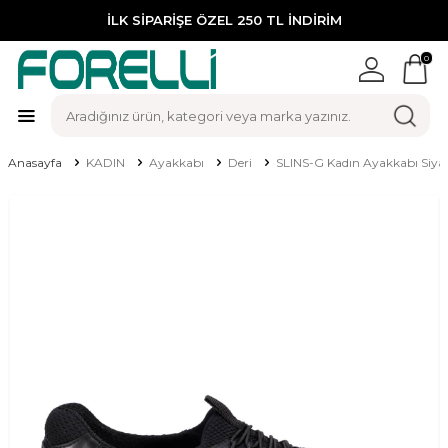
İLK SİPARİŞE ÖZEL 250 TL İNDİRİM
0
Anasayfa
KADIN
Ayakkabı
Deri
SLINS-G Kadın Ayakkabı Siya