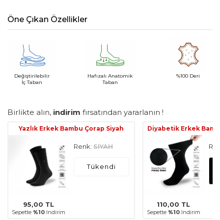
Öne Çıkan Özellikler
Değiştirilebilir
Hafızalı Anatomik
%100 Deri
İç Taban
Taban
Birlikte alın,
indirim
fırsatından yararlanın !
Yazlık Erkek Bambu Çorap Siyah
Diyabetik Erkek Bamb
Renk:
SIYAH
Ren
Tükendi
95,00
TL
110,00
TL
Sepette
%10
Indirim
Sepette
%10
Indirim