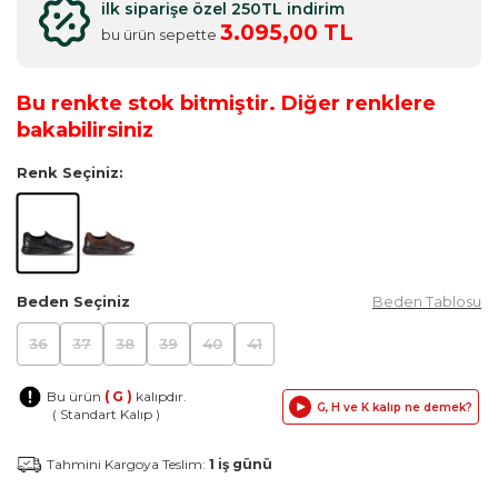
ilk siparişe özel 250TL indirim
3.095,00 TL
bu ürün sepette
Bu renkte stok bitmiştir. Diğer renklere
bakabilirsiniz
Renk Seçiniz:
Beden Seçiniz
Beden Tablosu
36
37
38
39
40
41
Bu ürün
( G )
kalıpdır.
G, H ve K kalıp ne demek?
( Standart Kalıp )
Tahmini Kargoya Teslim:
1 iş günü