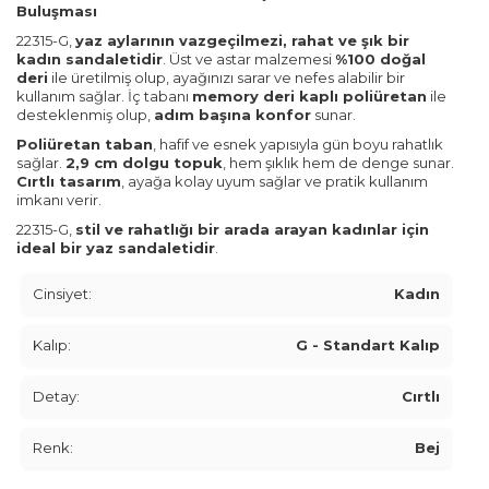
Buluşması
22315-G,
yaz aylarının vazgeçilmezi, rahat ve şık bir
kadın sandaletidir
. Üst ve astar malzemesi
%100 doğal
deri
ile üretilmiş olup, ayağınızı sarar ve nefes alabilir bir
kullanım sağlar. İç tabanı
memory deri kaplı poliüretan
ile
desteklenmiş olup,
adım başına konfor
sunar.
Poliüretan taban
, hafif ve esnek yapısıyla gün boyu rahatlık
sağlar.
2,9 cm dolgu topuk
, hem şıklık hem de denge sunar.
Cırtlı tasarım
, ayağa kolay uyum sağlar ve pratik kullanım
imkanı verir.
22315-G,
stil ve rahatlığı bir arada arayan kadınlar için
ideal bir yaz sandaletidir
.
Cinsiyet:
Kadın
Kalıp:
G - Standart Kalıp
Detay:
Cırtlı
Renk:
Bej