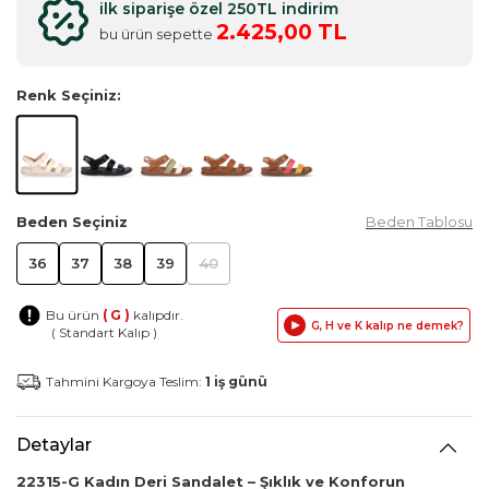
ilk siparişe özel 250TL indirim
2.425,00 TL
bu ürün sepette
Renk Seçiniz:
Beden Seçiniz
Beden Tablosu
36
37
38
39
40
Bu ürün
( G )
kalıpdır.
G, H ve K kalıp ne demek?
( Standart Kalıp )
Tahmini Kargoya Teslim:
1 iş günü
Detaylar
22315-G Kadın Deri Sandalet – Şıklık ve Konforun