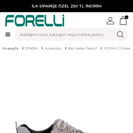
İLK SİPARİŞE ÖZEL 250 TL İNDİRİM
0
Anasayfa
ERKEK
Ayakkabı
Bez Keten Tekstil
FORM-G Erkek A