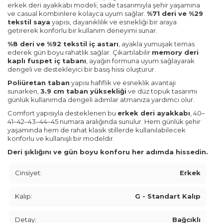
erkek deri ayakkabı modeli, sade tasarımıyla şehir yaşamına
ve casual kombinlere kolayca uyum sağlar.
%71 deri ve %29
tekstil saya
yapısı, dayanıklılık ve esnekliği bir araya
getirerek konforlu bir kullanım deneyimi sunar.
%8 deri ve %92 tekstil iç astarı
, ayakla yumuşak temas
ederek gün boyu rahatlık sağlar. Çıkartılabilir
memory deri
kaplı fuspet iç tabanı
, ayağın formuna uyum sağlayarak
dengeli ve destekleyici bir basış hissi oluşturur.
Poliüretan taban
yapısı hafiflik ve esneklik avantajı
sunarken,
3.9 cm taban yüksekliği
ve düz topuk tasarımı
günlük kullanımda dengeli adımlar atmanıza yardımcı olur.
Comfort yapısıyla desteklenen bu
erkek deri ayakkabı
, 40–
41–42–43–44–45 numara aralığında sunulur. Hem günlük şehir
yaşamında hem de rahat klasik stillerde kullanılabilecek
konforlu ve kullanışlı bir modeldir.
Deri şıklığını ve gün boyu konforu her adımda hissedin.
Cinsiyet:
Erkek
Kalıp:
G - Standart Kalıp
Detay:
Bağcıklı