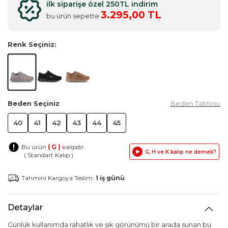
ilk siparişe özel 250TL indirim
3.295,00 TL
bu ürün sepette
Renk Seçiniz:
Beden Seçiniz
Beden Tablosu
40
41
42
43
44
45
Bu ürün
( G )
kalıpdır.
G, H ve K kalıp ne demek?
( Standart Kalıp )
Tahmini Kargoya Teslim:
1 iş günü
Detaylar
Günlük kullanımda rahatlık ve şık görünümü bir arada sunan bu