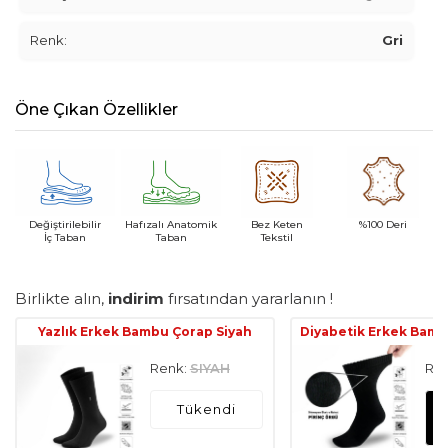
Renk:
Gri
Öne Çıkan Özellikler
Değiştirilebilir
Hafızalı Anatomik
Bez Keten
%100 Deri
İç Taban
Taban
Tekstil
Birlikte alın,
indirim
fırsatından yararlanın !
Yazlık Erkek Bambu Çorap Siyah
Diyabetik Erkek Bamb
Renk:
SIYAH
Ren
Tükendi