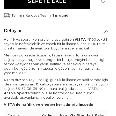
SEPETE EKLE
Tahmini Kargoya Teslim:
1 iş günü
Detaylar
Hafiflik ve sportif konforu bir araya getiren
VISTA
, %100 tekstil
sayası ile nefes alabilir ve esnek bir kullanım sunar. %100 tekstil
iç astarı sayesinde ayak gün boyu ferah ve rahat kalır.
Memory poliüretan
fuspet
iç tabanı, ayağın formuna uyum
sağlayarak yumuşak ve dengeli bir basış deneyimi sunar. Light
termo & faylon taban yapısı hafiflik ve esnekliği bir araya
getirirken güçlü zemin tutuşu ile güvenli adımlar atmanıza
yardımcı olur.
4.1 cm düz topuk yüksekliği günlük kullanım ve aktif tempo için
ideal denge sunar.
G kalıp
yapısı standart ayak formuna uyum
sağlar. 36–37–38–39–40 numara aralığında sunulan VISTA,
Active Sports
teknolojisi ile konfor odaklı kadın spor
ayakkabı arayanlar için ideal bir tercihtir.
VISTA ile hafiflik ve enerjiyi her adımda hissedin.
Cinsiyet:
Kadın
Kalıp:
G - Standart Kalıp