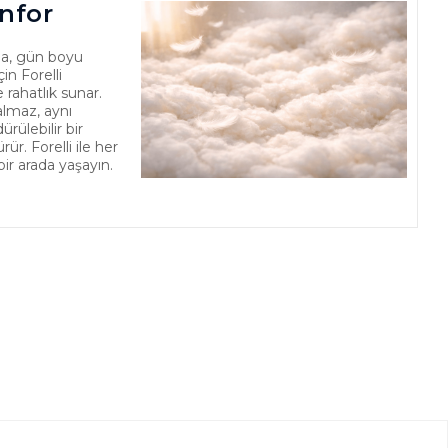
nfor
a, gün boyu
in Forelli
 rahatlık sunar.
almaz, aynı
ülebilir bir
r. Forelli ile her
bir arada yaşayın.