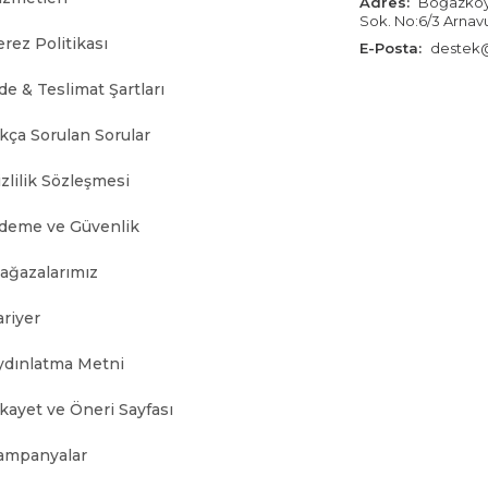
Adres:
Boğazköy İ
Sok. No:6/3 Arnav
erez Politikası
E-Posta:
destek@
de & Teslimat Şartları
ıkça Sorulan Sorular
zlilik Sözleşmesi
deme ve Güvenlik
ağazalarımız
ariyer
ydınlatma Metni
ikayet ve Öneri Sayfası
ampanyalar