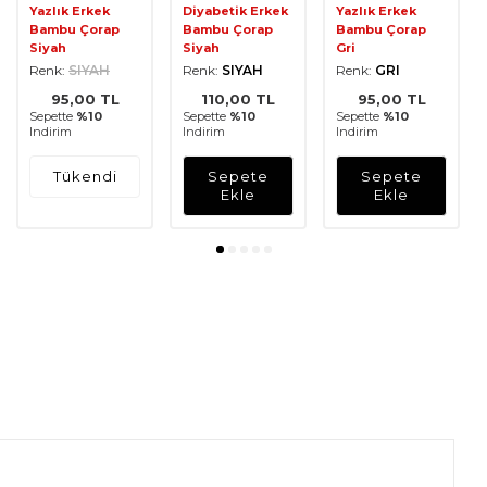
Yazlık Erkek
Diyabetik Erkek
Yazlık Erkek
Bambu Çorap
Bambu Çorap
Bambu Çorap
Siyah
Siyah
Gri
Renk:
SIYAH
Renk:
SIYAH
Renk:
GRI
95,00
TL
110,00
TL
95,00
TL
Sepette
%10
Sepette
%10
Sepette
%10
Indirim
Indirim
Indirim
Tükendi
Sepete
Sepete
Ekle
Ekle