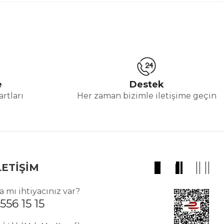
e
Destek
rtları
Her zaman bizimle iletişime geçin
LETİŞİM
 mı ihtiyacınız var?
556 15 15