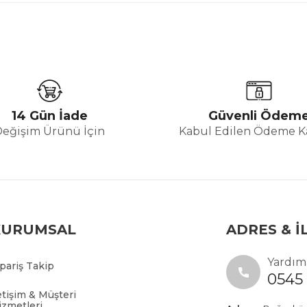
14 Gün İade
Güvenli Ödem
Değişim Ürünü İçin
Kabul Edilen Ödeme Ka
KURUMSAL
ADRES & İ
Yardıma
ipariş Takip
0545 
etişim & Müşteri
izmetleri