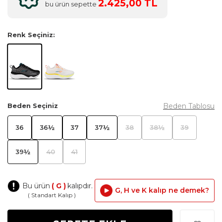
2.425,00 TL
bu ürün sepette
Renk Seçiniz:
Beden Tablosu
Beden Seçiniz
36
36½
37
37½
38
38½
39
39½
40
41
Bu ürün
( G )
kalıpdır.
G, H ve K kalıp ne demek?
( Standart Kalıp )