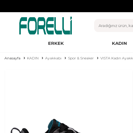
ERKEK
KADIN
Anasayfa
KADIN
Ayakkabı
Spor & Sneaker
VISTA Kadın Ayakk