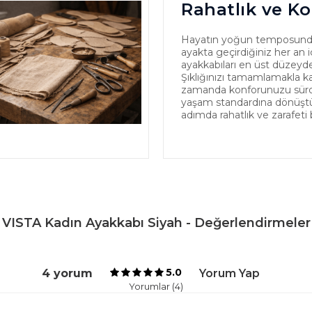
Rahatlık ve Ko
Hayatın yoğun temposund
ayakta geçirdiğiniz her an iç
ayakkabıları en üst düzeyde
Şıklığınızı tamamlamakla k
zamanda konforunuzu sürdür
yaşam standardına dönüştürü
adımda rahatlık ve zarafeti 
VISTA Kadın Ayakkabı Siyah - Değerlendirmeler
5.0
4 yorum
Yorum Yap
Yorumlar (4)