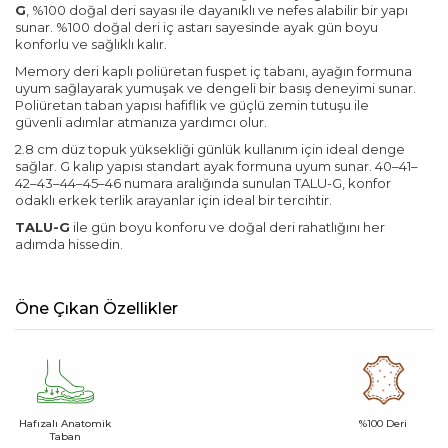
G
, %100 doğal deri sayası ile dayanıklı ve nefes alabilir bir yapı
sunar. %100 doğal deri iç astarı sayesinde ayak gün boyu
konforlu ve sağlıklı kalır.
Memory deri kaplı poliüretan fuspet iç tabanı, ayağın formuna
uyum sağlayarak yumuşak ve dengeli bir basış deneyimi sunar.
Poliüretan taban yapısı hafiflik ve güçlü zemin tutuşu ile
güvenli adımlar atmanıza yardımcı olur.
2.8 cm düz topuk yüksekliği günlük kullanım için ideal denge
sağlar. G kalıp yapısı standart ayak formuna uyum sunar. 40–41–
42–43–44–45–46 numara aralığında sunulan TALU-G, konfor
odaklı erkek terlik arayanlar için ideal bir tercihtir.
TALU-G
ile gün boyu konforu ve doğal deri rahatlığını her
adımda hissedin.
Öne Çıkan Özellikler
Hafızalı Anatomik
%100 Deri
Taban