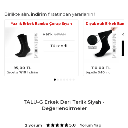
Birlikte alın,
indirim
fırsatından yararlanın !
Yazlık Erkek Bambu Çorap Siyah
Diyabetik Erkek Bamb
Renk:
SIYAH
Ren
Tükendi
95,00
TL
110,00
TL
Sepette
%10
Indirim
Sepette
%10
Indirim
TALU-G Erkek Deri Terlik Siyah -
Değerlendirmeler
5.0
2 yorum
Yorum Yap