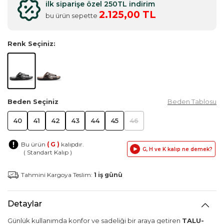
ilk siparişe özel 250TL indirim
2.125,00 TL
bu ürün sepette
Renk Seçiniz:
Beden Seçiniz
Beden Tablosu
40
41
42
43
44
45
46
Bu ürün
( G )
kalıpdır.
G, H ve K kalıp ne demek?
( Standart Kalıp )
Tahmini Kargoya Teslim:
1 iş günü
Detaylar
Günlük kullanımda konfor ve sadeliği bir araya getiren
TALU-