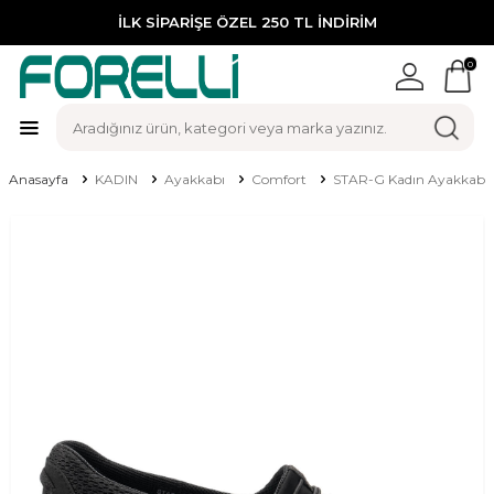
İLK SİPARİŞE ÖZEL 250 TL İNDİRİM
0
Anasayfa
KADIN
Ayakkabı
Comfort
STAR-G Kadın Ayakkabı 