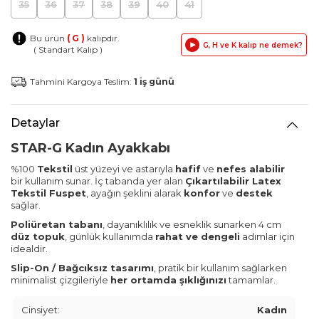
35
36
37
38
39
40
41
Bu ürün
( G )
kalıpdır.
G, H ve K kalıp ne demek?
( Standart Kalıp )
Tahmini Kargoya Teslim:
1 iş günü
Detaylar
STAR-G Kadın Ayakkabı
%100
Tekstil
üst yüzeyi ve astarıyla
hafif
ve
nefes alabilir
bir kullanım sunar. İç tabanda yer alan
Çıkartılabilir Latex
Tekstil Fuspet
, ayağın şeklini alarak
konfor
ve
destek
sağlar.
Poliüretan tabanı
, dayanıklılık ve esneklik sunarken 4 cm
düz topuk
, günlük kullanımda
rahat ve dengeli
adımlar için
idealdir.
Slip-On / Bağcıksız tasarımı
, pratik bir kullanım sağlarken
minimalist çizgileriyle
her ortamda şıklığınızı
tamamlar.
Cinsiyet:
Kadın