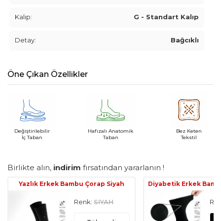
Kalıp:
G - Standart Kalıp
Detay:
Bağcıklı
Öne Çıkan Özellikler
Değiştirilebilir
Hafızalı Anatomik
Bez Keten
İç Taban
Taban
Tekstil
Birlikte alın,
indirim
fırsatından yararlanın !
Yazlık Erkek Bambu Çorap Siyah
Diyabetik Erkek Bamb
Renk:
SIYAH
Ren