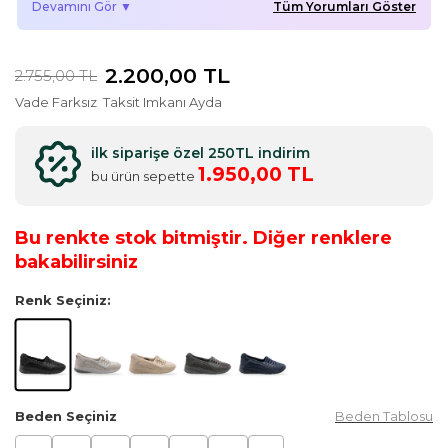
Devamını Gör ▼
Tüm Yorumları Göster
teslimat ve özenli paketleme, kullanıcılar tarafından takdir
edilmiştir.
2.200,00
TL
2.755,00
TL
Vade Farksız
Taksit Imkanı Ayda
ilk siparişe özel 250TL indirim
1.950,00 TL
bu ürün sepette
Bu renkte stok bitmiştir. Diğer renklere
bakabilirsiniz
Renk Seçiniz:
Beden Seçiniz
Beden Tablosu