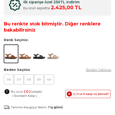
ilk siparişe özel 250TL indirim
2.425,00 TL
bu ürün sepette
Bu renkte stok bitmiştir. Diğer renklere
bakabilirsiniz
Renk Seçiniz:
Beden Seçiniz
Beden Tablosu
36
37
38
39
40
Bu ürün
( G )
kalıpdır.
G, H ve K kalıp ne demek?
( Standart Kalıp )
Tahmini Kargoya Teslim:
1 iş günü