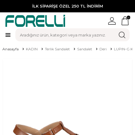
İLK SİPARİŞE ÖZEL 250 TL İNDİRİM
0
Anasayfa
KADIN
Terlik Sandalet
Sandalet
Deri
LUPIN-G Kad