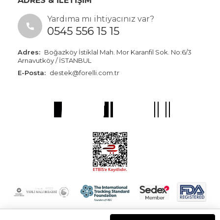
ADRES & İLETİŞİM
Yardıma mı ihtiyacınız var?
0545 556 15 15
Adres:
Boğazköy İstiklal Mah. Mor Karanfil Sok. No:6/3
Arnavutköy / İSTANBUL
E-Posta:
destek@forelli.com.tr