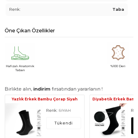
Renk:
Taba
Öne Çıkan Özellikler
Hafızalı Anatomik
%100 Deri
Taban
Birlikte alın,
indirim
fırsatından yararlanın !
Yazlık Erkek Bambu Çorap Siyah
Diyabetik Erkek Bamb
Renk:
SIYAH
Ren
Tükendi