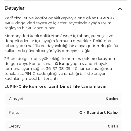
Detaylar
Zarif çizgileri ve konfor odaklı yapısıyla öne çıkan
LUPIN-G
,
%100 doğal deri sayası ve iç astarı sayesinde ayağa uyum
sağlayan bir kullanım sunar.
Memory deri kaplı poliüretan
fuspet
iç tabanı, yumuşak ve
dengeli adımlar için ayağın formunu destekler. Poliüretan
taban yapısı hafiflik ve dayanıklılığı bir araya getirerek günlük
kullanımda güvenli bir yürüyüş deneyimi sağlar.
2.9 cm dolgu topuk yüksekliği ile hem estetik bir duruş hem
de gün boyu konfor sunar.
G kalıp
yapısı standart ayak
formuna uyum sağlar. 36–37–38–39–40 numara aralığında
sunulan LUPIN-G, sade şıklığı ve rahatlığı birlikte arayan
kadınlar için ideal bir tercihtir.
LUPIN-G ile konforu, zarif bir stil ile tamamlayın.
Cinsiyet:
Kadın
Kalıp:
G - Standart Kalıp
Detay:
Cırtlı