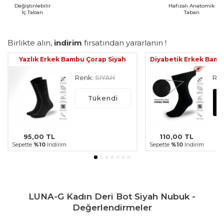
Değiştirilebilir
Hafızalı Anatomik
İç Taban
Taban
Birlikte alın,
indirim
fırsatından yararlanın !
Yazlık Erkek Bambu Çorap Siyah
Diyabetik Erkek Bamb
Renk:
SIYAH
Ren
Tükendi
95,00
TL
110,00
TL
Sepette
%10
Indirim
Sepette
%10
Indirim
LUNA-G Kadın Deri Bot Siyah Nubuk -
Değerlendirmeler