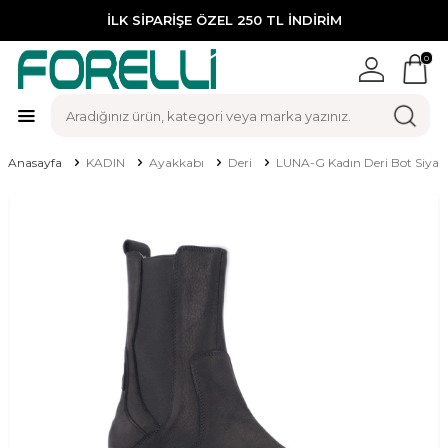
İLK SİPARİŞE ÖZEL 250 TL İNDİRİM
0
Anasayfa
KADIN
Ayakkabı
Deri
LUNA-G Kadın Deri Bot Siya