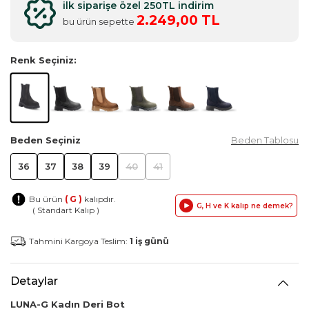
ilk siparişe özel 250TL indirim
2.249,00 TL
bu ürün sepette
Renk Seçiniz:
Beden Seçiniz
Beden Tablosu
36
37
38
39
40
41
Bu ürün
( G )
kalıpdır.
G, H ve K kalıp ne demek?
( Standart Kalıp )
Tahmini Kargoya Teslim:
1 iş günü
Detaylar
LUNA-G Kadın Deri Bot