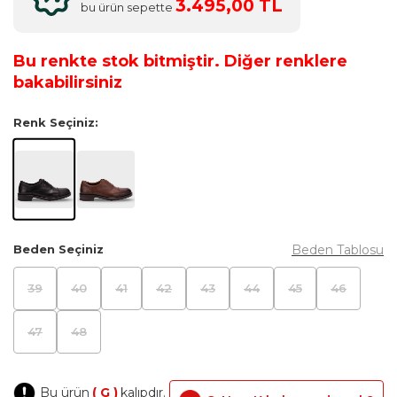
3.495,00 TL
bu ürün sepette
Bu renkte stok bitmiştir. Diğer renklere
bakabilirsiniz
Renk Seçiniz:
Beden Tablosu
Beden Seçiniz
39
40
41
42
43
44
45
46
47
48
Bu ürün
( G )
kalıpdır.