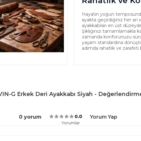
Rahatlık ve Ko
Hayatın yoğun temposund
ayakta geçirdiğiniz her an iç
ayakkabıları en üst düzeyde
Şıklığınızı tamamlamakla k
zamanda konforunuzu sürdür
yaşam standardına dönüştürü
adımda rahatlık ve zarafeti 
IN-G Erkek Deri Ayakkabı Siyah - Değerlendirm
0.0
0 yorum
Yorum Yap
Yorumlar