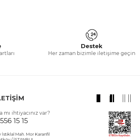
e
Destek
rtları
Her zaman bizimle iletişime geçin
LETİŞİM
 mı ihtiyacınız var?
556 15 15
stiklal Mah. Mor Karanfil
utköy / İSTANBUL