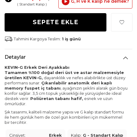
G, H ve K kalıp ne demek?
( Standart Kalıp )
SEPETE EKLE
Tahmini Kargoya Teslim:
1 iş günü
Detaylar
KEVIN-G Erkek Deri Ayakkabı
Tamamen %100 doğal deri üst ve astar malzemesiyle
üretilen KEVIN-G,
dayanıklılık ve nefes alabilirlikte üst düzey
performans sunar.
Çıkarılabilir anatomik deri kaplı
memory fuspet iç tabanı
, ayağınızın şeklini alarak gün boyu
konfor sağlar. 3,5 cm topuk yüksekliği ile yürüyüşlerde ideal
destek verir.
Poliüretan tabanı hafif,
esnek ve uzun
ömürlüdür.
Şık tasarımı, kaliteli malzeme yapısı ve G kalıp standart formu
ile hem günlük hem de özel gün kombinleri için mükemmel
bir tercihtir.
Cinsiyet:
Erkek
Kalıp:
G - Standart Kalıp