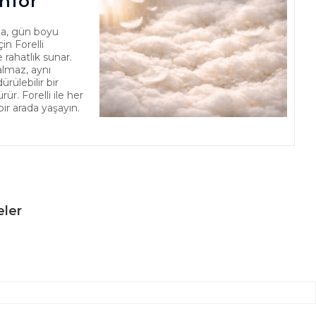
nfor
a, gün boyu
in Forelli
 rahatlık sunar.
almaz, aynı
ülebilir bir
r. Forelli ile her
bir arada yaşayın.
eler