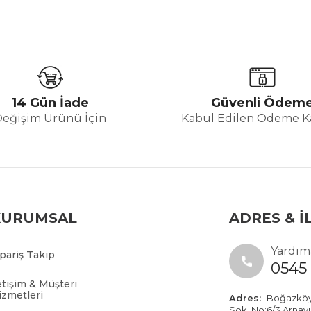
14 Gün İade
Güvenli Ödem
Değişim Ürünü İçin
Kabul Edilen Ödeme Ka
KURUMSAL
ADRES & İ
Yardıma
ipariş Takip
0545 
etişim & Müşteri
izmetleri
Adres:
Boğazköy İ
Sok. No:6/3 Arnav