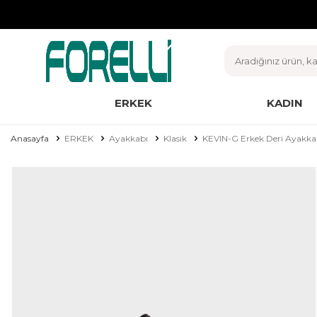
ERKEK
KADIN
Anasayfa
ERKEK
Ayakkabı
Klasik
KEVIN-G Erkek Deri Ayakka