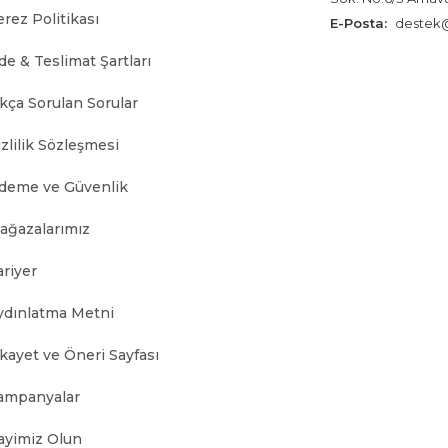
erez Politikası
E-Posta:
destek@
de & Teslimat Şartları
ıkça Sorulan Sorular
zlilik Sözleşmesi
deme ve Güvenlik
ağazalarımız
ariyer
ydınlatma Metni
ikayet ve Öneri Sayfası
ampanyalar
ayimiz Olun