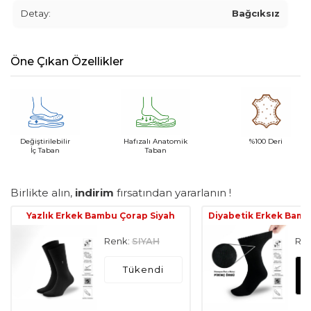
Detay:
Bağcıksız
Öne Çıkan Özellikler
Değiştirilebilir
Hafızalı Anatomik
%100 Deri
İç Taban
Taban
Birlikte alın,
indirim
fırsatından yararlanın !
Yazlık Erkek Bambu Çorap Siyah
Diyabetik Erkek Bamb
Renk:
SIYAH
Ren
Tükendi