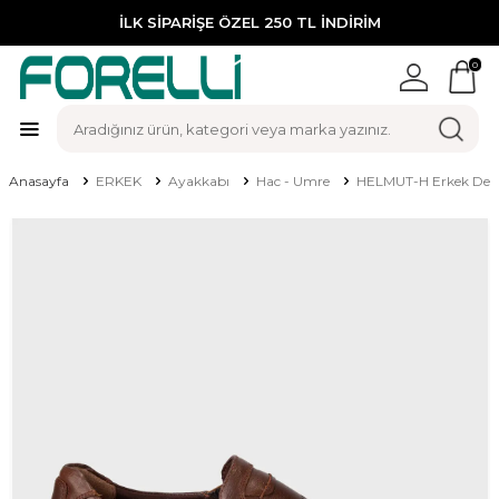
İLK SİPARİŞE ÖZEL 250 TL İNDİRİM
0
Anasayfa
ERKEK
Ayakkabı
Hac - Umre
HELMUT-H Erkek Deri