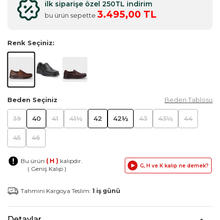
ilk siparişe özel 250TL indirim
3.495,00 TL
bu ürün sepette
Renk Seçiniz:
Beden Seçiniz
Beden Tablosu
39
40
41
41½
42
42½
43
43½
44
45
46
Bu ürün
( H )
kalıpdır.
G, H ve K kalıp ne demek?
( Geniş Kalıp )
Tahmini Kargoya Teslim:
1 iş günü
Detaylar