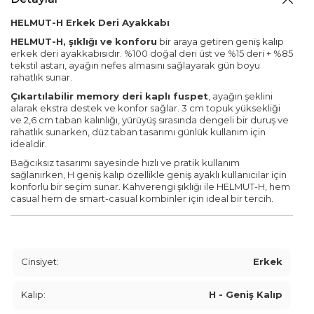
HELMUT-H Erkek Deri Ayakkabı
HELMUT-H, şıklığı ve konforu
bir araya getiren geniş kalıp
erkek deri ayakkabısıdır. %100 doğal deri üst ve %15 deri + %85
tekstil astarı, ayağın nefes almasını sağlayarak gün boyu
rahatlık sunar.
Çıkartılabilir memory deri kaplı fuspet
, ayağın şeklini
alarak ekstra destek ve konfor sağlar. 3 cm topuk yüksekliği
ve 2,6 cm taban kalınlığı, yürüyüş sırasında dengeli bir duruş ve
rahatlık sunarken, düz taban tasarımı günlük kullanım için
idealdir.
Bağcıksız tasarımı sayesinde hızlı ve pratik kullanım
sağlanırken, H geniş kalıp özellikle geniş ayaklı kullanıcılar için
konforlu bir seçim sunar. Kahverengi şıklığı ile HELMUT-H, hem
casual hem de smart-casual kombinler için ideal bir tercih.
Cinsiyet:
Erkek
Kalıp:
H - Geniş Kalıp