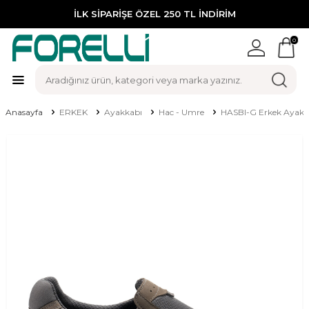
İLK SİPARİŞE ÖZEL 250 TL İNDİRİM
0
Anasayfa
ERKEK
Ayakkabı
Hac - Umre
HASBI-G Erkek Ayak