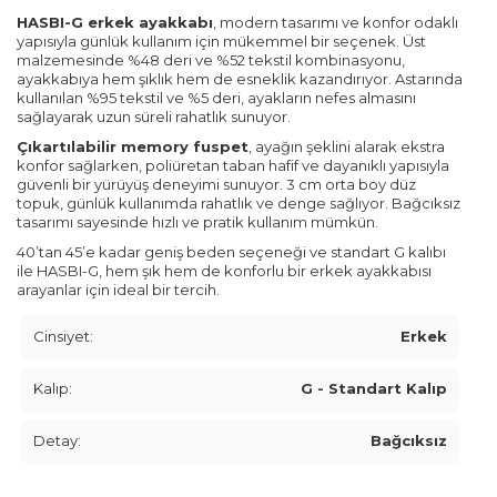
HASBI-G erkek ayakkabı
, modern tasarımı ve konfor odaklı
yapısıyla günlük kullanım için mükemmel bir seçenek. Üst
malzemesinde %48 deri ve %52 tekstil kombinasyonu,
ayakkabıya hem şıklık hem de esneklik kazandırıyor. Astarında
kullanılan %95 tekstil ve %5 deri, ayakların nefes almasını
sağlayarak uzun süreli rahatlık sunuyor.
Çıkartılabilir memory fuspet
, ayağın şeklini alarak ekstra
konfor sağlarken, poliüretan taban hafif ve dayanıklı yapısıyla
güvenli bir yürüyüş deneyimi sunuyor. 3 cm orta boy düz
topuk, günlük kullanımda rahatlık ve denge sağlıyor. Bağcıksız
tasarımı sayesinde hızlı ve pratik kullanım mümkün.
40’tan 45’e kadar geniş beden seçeneği ve standart G kalıbı
ile HASBI-G, hem şık hem de konforlu bir erkek ayakkabısı
arayanlar için ideal bir tercih.
Cinsiyet:
Erkek
Kalıp:
G - Standart Kalıp
Detay:
Bağcıksız