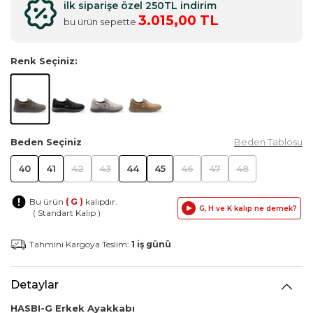
ilk siparişe özel 250TL indirim
3.015,00 TL
bu ürün sepette
Renk Seçiniz:
Beden Seçiniz
Beden Tablosu
40
41
42
43
44
45
46
47
48
Bu ürün
( G )
kalıpdır.
G, H ve K kalıp ne demek?
( Standart Kalıp )
Tahmini Kargoya Teslim:
1 iş günü
Detaylar
HASBI-G Erkek Ayakkabı