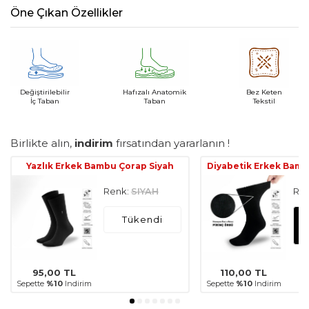
Öne Çıkan Özellikler
Değiştirilebilir
Hafızalı Anatomik
Bez Keten
İç Taban
Taban
Tekstil
Birlikte alın,
indirim
fırsatından yararlanın !
Yazlık Erkek Bambu Çorap Siyah
Diyabetik Erkek Bamb
Renk:
SIYAH
Ren
Tükendi
95,00
TL
110,00
TL
Sepette
%10
Indirim
Sepette
%10
Indirim