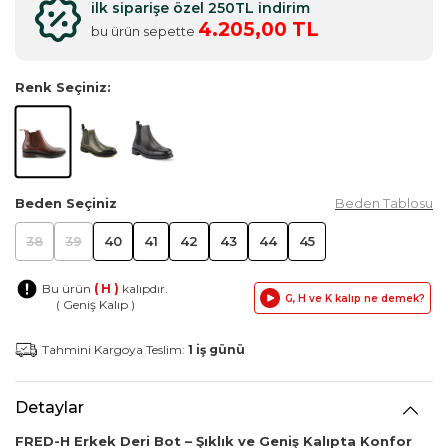
ilk siparişe özel 250TL indirim
4.205,00 TL
bu ürün sepette
Renk Seçiniz:
Beden Seçiniz
Beden Tablosu
38
39
40
41
42
43
44
45
Bu ürün
( H )
kalıpdır.
G, H ve K kalıp ne demek?
( Geniş Kalıp )
Tahmini Kargoya Teslim:
1 iş günü
Detaylar
FRED-H Erkek Deri Bot – Şıklık ve Geniş Kalıpta Konfor