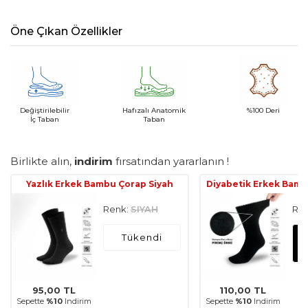
Öne Çıkan Özellikler
Değiştirilebilir
Hafızalı Anatomik
%100 Deri
İç Taban
Taban
Birlikte alın,
indirim
fırsatından yararlanın !
Yazlık Erkek Bambu Çorap Siyah
Diyabetik Erkek Bamb
Renk:
SIYAH
Ren
Tükendi
95,00
TL
110,00
TL
Sepette
%10
Indirim
Sepette
%10
Indirim