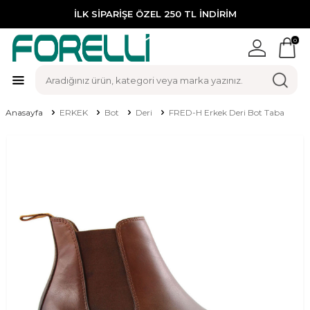
İLK SİPARİŞE ÖZEL 250 TL İNDİRİM
0
Anasayfa
ERKEK
Bot
Deri
FRED-H Erkek Deri Bot Taba