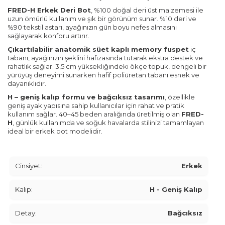
FRED-H Erkek Deri Bot
, %100 doğal deri üst malzemesi ile
uzun ömürlü kullanım ve şık bir görünüm sunar. %10 deri ve
%90 tekstil astarı, ayağınızın gün boyu nefes almasını
sağlayarak konforu artırır.
Çıkartılabilir anatomik süet kaplı memory fuspet
iç
tabanı, ayağınızın şeklini hafızasında tutarak ekstra destek ve
rahatlık sağlar. 3,5 cm yüksekliğindeki ökçe topuk, dengeli bir
yürüyüş deneyimi sunarken hafif poliüretan tabanı esnek ve
dayanıklıdır.
H – geniş kalıp formu ve bağcıksız tasarımı
, özellikle
geniş ayak yapısına sahip kullanıcılar için rahat ve pratik
kullanım sağlar. 40–45 beden aralığında üretilmiş olan
FRED-
H
, günlük kullanımda ve soğuk havalarda stilinizi tamamlayan
ideal bir erkek bot modelidir.
Cinsiyet:
Erkek
Kalıp:
H - Geniş Kalıp
Detay:
Bağcıksız