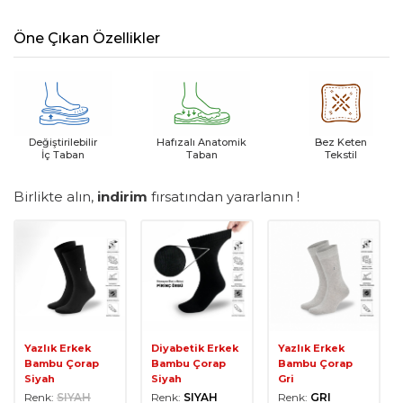
Öne Çıkan Özellikler
Değiştirilebilir
Hafızalı Anatomik
Bez Keten
İç Taban
Taban
Tekstil
Birlikte alın,
indirim
fırsatından yararlanın !
Yazlık Erkek
Diyabetik Erkek
Yazlık Erkek
Bambu Çorap
Bambu Çorap
Bambu Çorap
Siyah
Siyah
Gri
Renk:
SIYAH
Renk:
SIYAH
Renk:
GRI