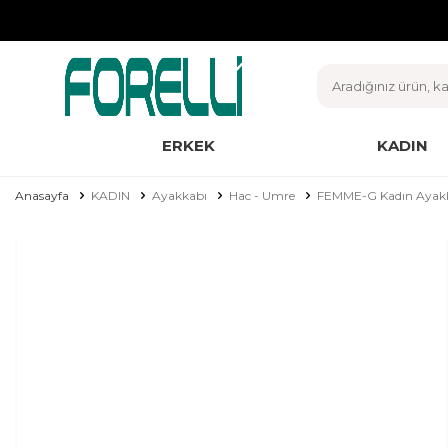
ERKEK
KADIN
Anasayfa
KADIN
Ayakkabı
Hac - Umre
FEMME-G Kadın Ayakk