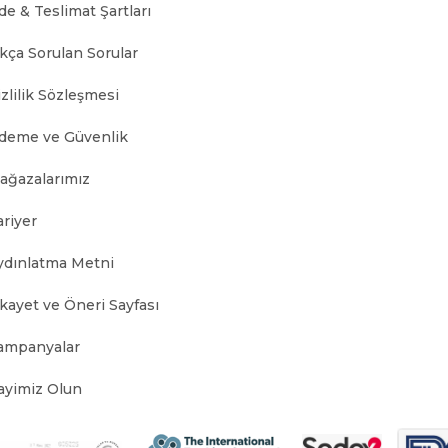
de & Teslimat Şartları
ıkça Sorulan Sorular
zlilik Sözleşmesi
deme ve Güvenlik
ağazalarımız
ariyer
ydınlatma Metni
ikayet ve Öneri Sayfası
ampanyalar
ayimiz Olun