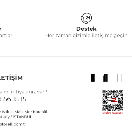
e
Destek
rtları
Her zaman bizimle iletişime geçin
LETİŞİM
 mı ihtiyacınız var?
556 15 15
stiklal Mah. Mor Karanfil
utköy / İSTANBUL
forelli.com.tr