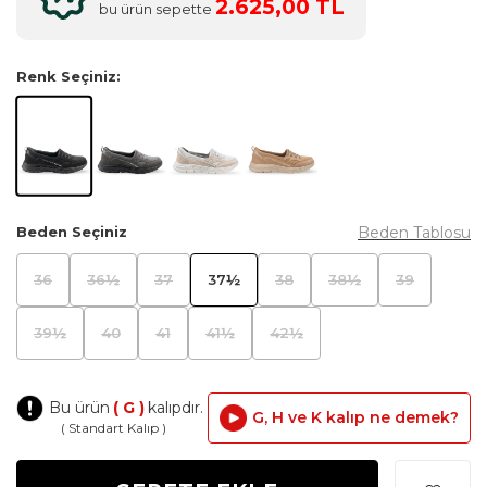
2.625,00 TL
bu ürün sepette
Renk Seçiniz:
Beden Tablosu
Beden Seçiniz
36
36½
37
37½
38
38½
39
39½
40
41
41½
42½
Bu ürün
( G )
kalıpdır.
G, H ve K kalıp ne demek?
( Standart Kalıp )