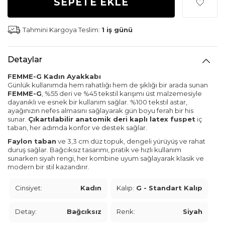
SEPETE EKLE
Tahmini Kargoya Teslim:
1 iş günü
Detaylar
FEMME-G Kadın Ayakkabı
Günlük kullanımda hem rahatlığı hem de şıklığı bir arada sunan
FEMME-G
, %55 deri ve %45 tekstil karışımı üst malzemesiyle
dayanıklı ve esnek bir kullanım sağlar. %100 tekstil astar,
ayağınızın nefes almasını sağlayarak gün boyu ferah bir his
sunar.
Çıkartılabilir anatomik deri kaplı latex fuspet
iç
taban, her adımda konfor ve destek sağlar.
Faylon taban
ve 3,3 cm düz topuk, dengeli yürüyüş ve rahat
duruş sağlar. Bağcıksız tasarımı, pratik ve hızlı kullanım
sunarken siyah rengi, her kombine uyum sağlayarak klasik ve
modern bir stil kazandırır.
Cinsiyet:
Kadın
Kalıp:
G - Standart Kalıp
Detay:
Bağcıksız
Renk:
Siyah