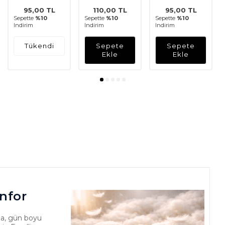
95,00
TL
110,00
TL
95,00
TL
Sepette
%10
Sepette
%10
Sepette
%10
Indirim
Indirim
Indirim
Tükendi
Sepete
Sepete
Ekle
Ekle
nfor
a, gün boyu