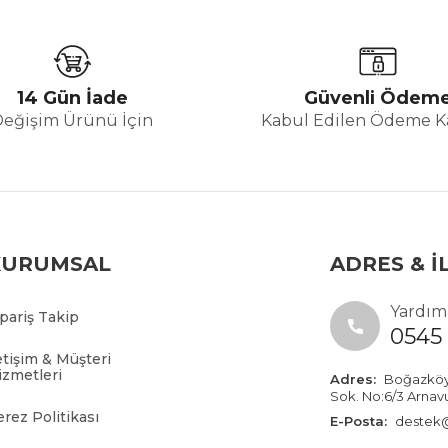
14 Gün İade
Güvenli Ödem
Değişim Ürünü İçin
Kabul Edilen Ödeme Ka
KURUMSAL
ADRES & İ
Yardıma
ipariş Takip
0545 
etişim & Müşteri
izmetleri
Adres:
Boğazköy İ
Sok. No:6/3 Arnav
erez Politikası
E-Posta:
destek@