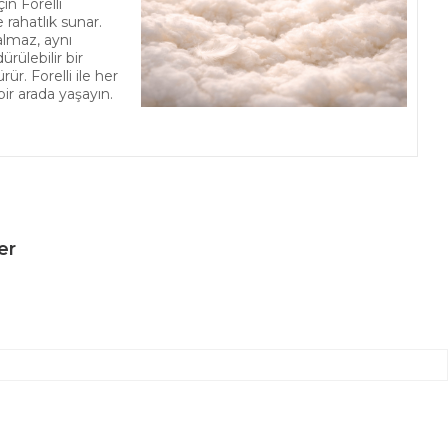
in Forelli
 rahatlık sunar.
almaz, aynı
ülebilir bir
r. Forelli ile her
bir arada yaşayın.
er