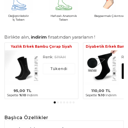
Değiştirilebilir
Hafızalı Anatomik
Başparmak Çıkıntısı
İç Taban
Taban
Birlikte alın,
indirim
fırsatından yararlanın !
Yazlık Erkek Bambu Çorap Siyah
Diyabetik Erkek Bamb
Renk:
SIYAH
Ren
Tükendi
95,00
TL
110,00
TL
Sepette
%10
Indirim
Sepette
%10
Indirim
Başlıca Özellikler