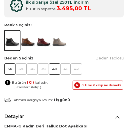
ilk siparişe özel 250TL indirim
3.495,00 TL
bu ürün sepette
Renk Seçiniz:
Beden Seçiniz
Beden Tablosu
36
37
38
39
40
41
42
Bu ürün
( G )
kalıpdır.
G, H ve K kalıp ne demek?
( Standart Kalıp )
Tahmini Kargoya Teslim:
1 iş günü
Detaylar
EMMA-G Kadın Deri Hallux Bot Ayakkabı