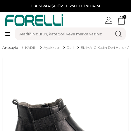
İLK SİPARİŞE ÖZEL 250 TL İNDİRİM
0
Anasayfa
KADIN
Ayakkabı
Deri
EMMA-G Kadın Deri Hallux A