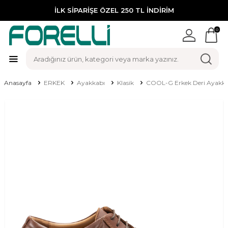
İLK SİPARİŞE ÖZEL 250 TL İNDİRİM
0
Anasayfa
ERKEK
Ayakkabı
Klasik
COOL-G Erkek Deri Ayakka