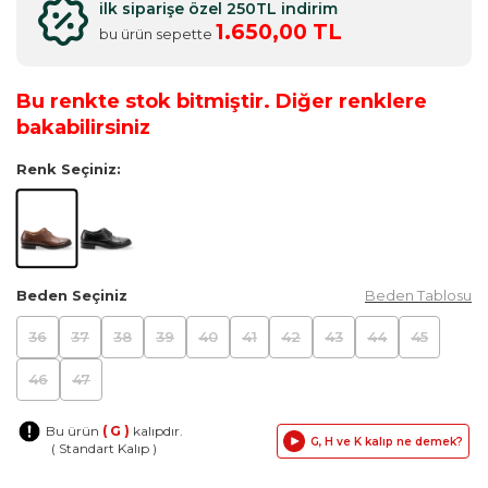
ilk siparişe özel 250TL indirim
1.650,00 TL
bu ürün sepette
Bu renkte stok bitmiştir. Diğer renklere
bakabilirsiniz
Renk Seçiniz:
Beden Seçiniz
Beden Tablosu
36
37
38
39
40
41
42
43
44
45
46
47
Bu ürün
( G )
kalıpdır.
G, H ve K kalıp ne demek?
( Standart Kalıp )