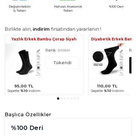
Değiştirilebilir
Hafızalı Anatomik
%100 Deri
İç Taban
Taban
Birlikte alın,
indirim
fırsatından yararlanın !
Yazlık Erkek Bambu Çorap Siyah
Diyabetik Erkek Bamb
Renk:
SIYAH
Ren
Tükendi
95,00
TL
110,00
TL
Sepette
%10
Indirim
Sepette
%10
Indirim
Başlıca Özellikler
%100 Deri