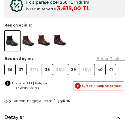
ilk siparişe özel 250TL indirim
3.615,00 TL
bu ürün sepette
Renk Seçiniz:
Beden Seçiniz
Beden Tablosu
36
37
37½
38
38½
39
39½
40
41
Bu ürün
( H )
kalıpdır.
G, H ve K kalıp ne demek?
( Geniş Kalıp )
Tahmini Kargoya Teslim:
1 iş günü
Detaylar