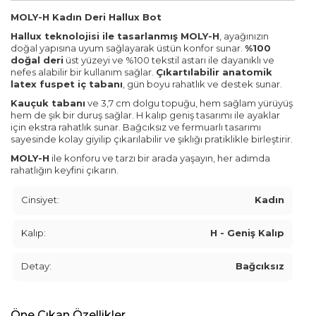
MOLY-H Kadın Deri Hallux Bot
Hallux teknolojisi ile tasarlanmış MOLY-H
, ayağınızın
doğal yapısına uyum sağlayarak üstün konfor sunar.
%100
doğal deri
üst yüzeyi ve %100 tekstil astarı ile dayanıklı ve
nefes alabilir bir kullanım sağlar.
Çıkartılabilir anatomik
latex fuspet iç tabanı
, gün boyu rahatlık ve destek sunar.
Kauçuk tabanı
ve 3,7 cm dolgu topuğu, hem sağlam yürüyüş
hem de şık bir duruş sağlar. H kalıp geniş tasarımı ile ayaklar
için ekstra rahatlık sunar. Bağcıksız ve fermuarlı tasarımı
sayesinde kolay giyilip çıkarılabilir ve şıklığı pratiklikle birleştirir.
MOLY-H
ile konforu ve tarzı bir arada yaşayın, her adımda
rahatlığın keyfini çıkarın.
Cinsiyet:
Kadın
Kalıp:
H - Geniş Kalıp
Detay:
Bağcıksız
Öne Çıkan Özellikler