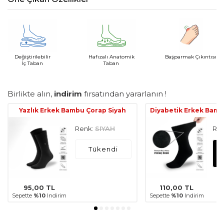
Değiştirilebilir
Hafızalı Anatomik
Başparmak Çıkıntısı
İç Taban
Taban
Birlikte alın,
indirim
fırsatından yararlanın !
Yazlık Erkek Bambu Çorap Siyah
Diyabetik Erkek Bamb
Renk:
SIYAH
Ren
Tükendi
95,00
TL
110,00
TL
Sepette
%10
Indirim
Sepette
%10
Indirim