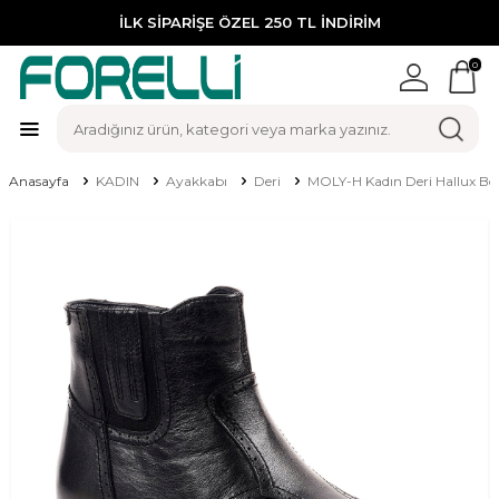
İLK SİPARİŞE ÖZEL 250 TL İNDİRİM
0
Anasayfa
KADIN
Ayakkabı
Deri
MOLY-H Kadın Deri Hallux Bo