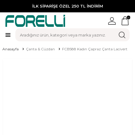
İLK SİPARİŞE ÖZEL 250 TL İNDİRİM
0
Anasayfa
Çanta & Cüzdan
FCB588 Kadın Çapraz Çanta Lacivert