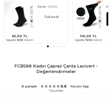
Renk:
SIYAH
Ren
Tükendi
95,00
TL
110,00
TL
Sepette
%10
Indirim
Sepette
%10
Indirim
FCB588 Kadın Çapraz Çanta Lacivert -
Değerlendirmeler
0.0
0 yorum
Yorum Yap
Yorumlar