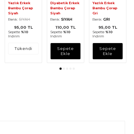
Yazlık Erkek
Diyabetik Erkek
Yazlık Erkek
Bambu Çorap
Bambu Çorap
Bambu Çorap
Siyah
Siyah
Gri
Renk:
SIYAH
Renk:
SIYAH
Renk:
GRI
95,00
TL
110,00
TL
95,00
TL
Sepette
%10
Sepette
%10
Sepette
%10
Indirim
Indirim
Indirim
Tükendi
Sepete
Sepete
Ekle
Ekle