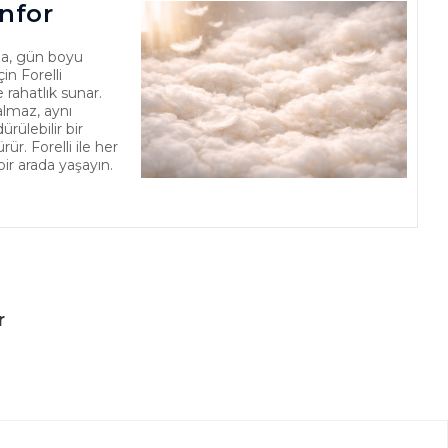
nfor
a, gün boyu
in Forelli
 rahatlık sunar.
almaz, aynı
ülebilir bir
r. Forelli ile her
bir arada yaşayın.
r