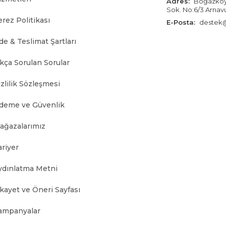
Adres:
Boğazköy İ
Sok. No:6/3 Arnav
erez Politikası
E-Posta:
destek@
de & Teslimat Şartları
ıkça Sorulan Sorular
zlilik Sözleşmesi
deme ve Güvenlik
ağazalarımız
ariyer
ydınlatma Metni
ikayet ve Öneri Sayfası
ampanyalar