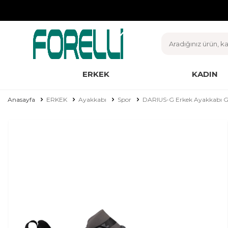
ERKEK
KADIN
Anasayfa
ERKEK
Ayakkabı
Spor
DARIUS-G Erkek Ayakkabı G