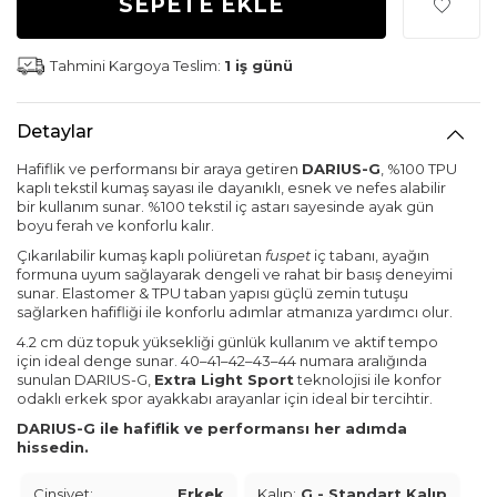
SEPETE EKLE
Tahmini Kargoya Teslim:
1 iş günü
Detaylar
Hafiflik ve performansı bir araya getiren
DARIUS-G
, %100 TPU
kaplı tekstil kumaş sayası ile dayanıklı, esnek ve nefes alabilir
bir kullanım sunar. %100 tekstil iç astarı sayesinde ayak gün
boyu ferah ve konforlu kalır.
Çıkarılabilir kumaş kaplı poliüretan
fuspet
iç tabanı, ayağın
formuna uyum sağlayarak dengeli ve rahat bir basış deneyimi
sunar. Elastomer & TPU taban yapısı güçlü zemin tutuşu
sağlarken hafifliği ile konforlu adımlar atmanıza yardımcı olur.
4.2 cm düz topuk yüksekliği günlük kullanım ve aktif tempo
için ideal denge sunar. 40–41–42–43–44 numara aralığında
sunulan DARIUS-G,
Extra Light Sport
teknolojisi ile konfor
odaklı erkek spor ayakkabı arayanlar için ideal bir tercihtir.
DARIUS-G ile hafiflik ve performansı her adımda
hissedin.
Cinsiyet:
Erkek
Kalıp:
G - Standart Kalıp