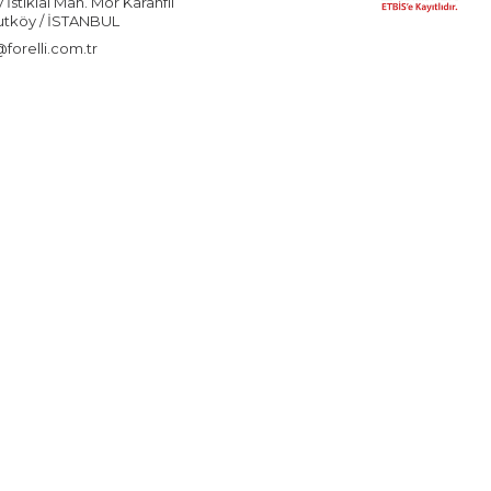
stiklal Mah. Mor Karanfil
utköy / İSTANBUL
forelli.com.tr