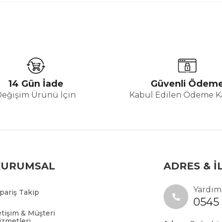
14 Gün İade
Güvenli Ödem
Değişim Ürünü İçin
Kabul Edilen Ödeme Ka
KURUMSAL
ADRES & İ
Yardıma
ipariş Takip
0545 
etişim & Müşteri
izmetleri