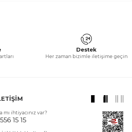
e
Destek
rtları
Her zaman bizimle iletişime geçin
LETİŞİM
 mı ihtiyacınız var?
556 15 15