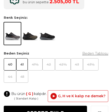
2.505,00 TL
bu ürün sepette
Renk Seçiniz:
Beden Tablosu
Beden Seçiniz
40
41
41½
42
42½
43
43½
44
45
Bu ürün
( G )
kalıpdır.
G, H ve K kalıp ne demek?
( Standart Kalıp )