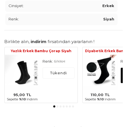
Cinsiyet:
Erkek
Renk:
Siyah
Birlikte alın,
indirim
fırsatından yararlanın !
Yazlık Erkek Bambu Çorap Siyah
Diyabetik Erkek Bamb
Renk:
SIYAH
Ren
Tükendi
95,00
TL
110,00
TL
Sepette
%10
Indirim
Sepette
%10
Indirim