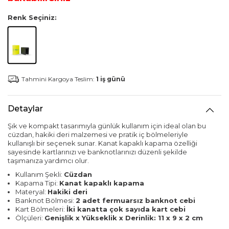
Renk Seçiniz:
Tahmini Kargoya Teslim:
1 iş günü
Detaylar
Şık ve kompakt tasarımıyla günlük kullanım için ideal olan bu
cüzdan, hakiki deri malzemesi ve pratik iç bölmeleriyle
kullanışlı bir seçenek sunar. Kanat kapaklı kapama özelliği
sayesinde kartlarınızı ve banknotlarınızı düzenli şekilde
taşımanıza yardımcı olur.
Kullanım Şekli:
Cüzdan
Kapama Tipi:
Kanat kapaklı kapama
Materyal:
Hakiki deri
Banknot Bölmesi:
2 adet fermuarsız banknot cebi
Kart Bölmeleri:
İki kanatta çok sayıda kart cebi
Ölçüleri:
Genişlik x Yükseklik x Derinlik: 11 x 9 x 2 cm