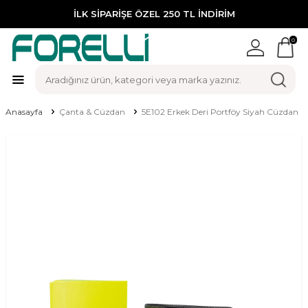
İLK SİPARİŞE ÖZEL 250 TL İNDİRİM
0
Anasayfa
Çanta & Cüzdan
5E102 Erkek Deri Portföy Siyah Cüzdan