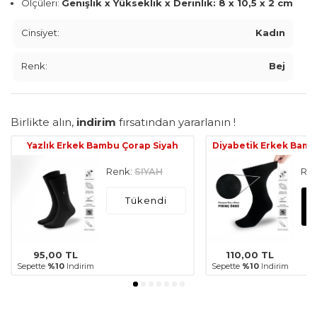
Ölçüleri:
Genişlik x Yükseklik x Derinlik: 8 x 10,5 x 2 cm
Cinsiyet:
Kadın
Renk:
Bej
Birlikte alın,
indirim
fırsatından yararlanın !
Yazlık Erkek Bambu Çorap Siyah
Diyabetik Erkek Bamb
Renk:
SIYAH
Ren
Tükendi
95,00
TL
110,00
TL
Sepette
%10
Indirim
Sepette
%10
Indirim