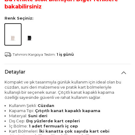
bakabilirsiniz
Renk Seçiniz:
Tahmini Kargoya Teslim:
1 iş günü
Detaylar
Kompakt ve şık tasarımıyla günlük kullanım için ideal olan bu
cüzdan, suni deri malzemesi ve pratik kart bölmeleriyle
kullanışlı bir seçenek sunar. Çıtçıtlı kanat kapaklı kapama
özelliği sayesinde güvenli ve rahat kullanım sağlar.
Kullanım Şekli:
Cüzdan
Kapama Tipi:
Çıtçıtlı kanat kapaklı kapama
Materyal:
Suni deri
Dış Cep:
Dış yüzlerde kart cepleri
İç Bölme:
1 adet fermuarlı iç cep
Kart Bölmeleri:
İki kanatta çok sayıda kart cebi