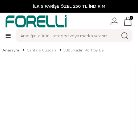
İLK SİPARİŞE ÖZEL 250 TL İNDİRİM
0
Anasayfa
Çanta & Cüzdan
5B85 Kadın Portföy Bej