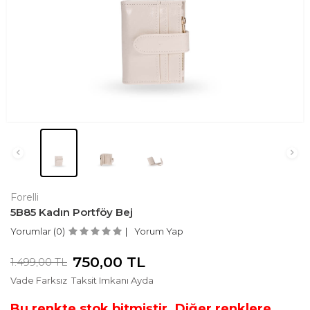
Forelli
5B85 Kadın Portföy Bej
Yorumlar (0)
Yorum Yap
750,00
TL
1.499,00
TL
Vade Farksız
Taksit Imkanı Ayda
Bu renkte stok bitmiştir. Diğer renklere