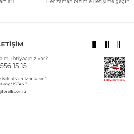
rtları
Her zaman bizimle iletişime geçin
LETİŞİM
 mı ihtiyacınız var?
556 15 15
stiklal Mah. Mor Karanfil
utköy / İSTANBUL
forelli.com.tr