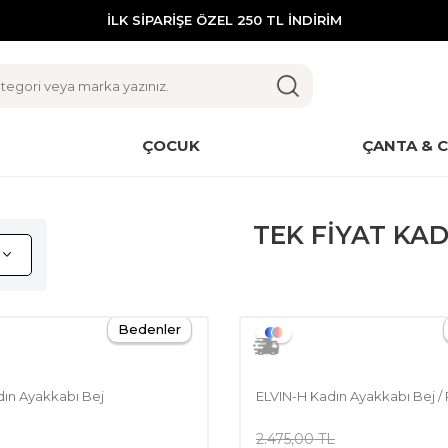
İLK SİPARİŞE ÖZEL 250 TL İNDİRİM
ÇOCUK
ÇANTA & 
TEK FİYAT KA
Bedenler
ın Ayakkabı Bej
ELVIN-H Kadın Ayakkabı Bej /
2.475,00
TL