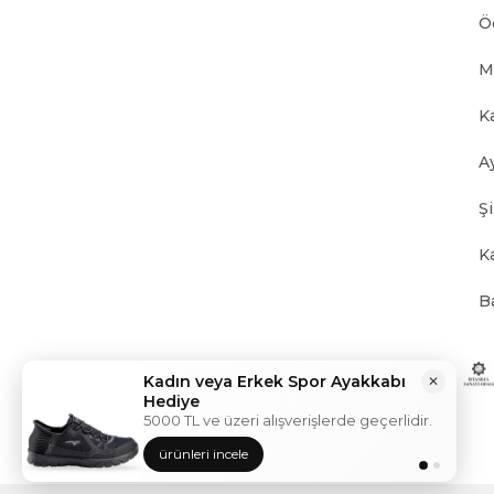
Ö
M
K
A
Ş
K
B
Kadın veya Erkek Spor Ayakkabı
✕
Hediye
5000 TL ve üzeri alışverişlerde geçerlidir.
ürünleri incele