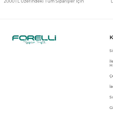
2000TL Üzerindeki Tüm Siparişler İçin
S
İl
H
Ç
İa
S
Gi