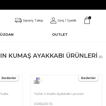
0
Sipariş Takip
Giriş / Üyelik
CÜZDAN
OUTLET
DIN KUMAŞ AYAKKABI ÜRÜNLERI
(4)
Bedenler
Bedenler
 Pudra
TAZIA-G Kadın Ayakkabı Lacivert
3.065,00
TL