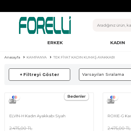
ERKEK
KADIN
Anasayfa
KAMPANYA
TEK FİYAT KADIN KUMAŞ AYAKKABI
+
Filtreyi Göster
Bedenler
ELVIN-H Kadın Ayakkabı Siyah
ROXIE-G Kad
2.475,00
TL
2.475,00
TL