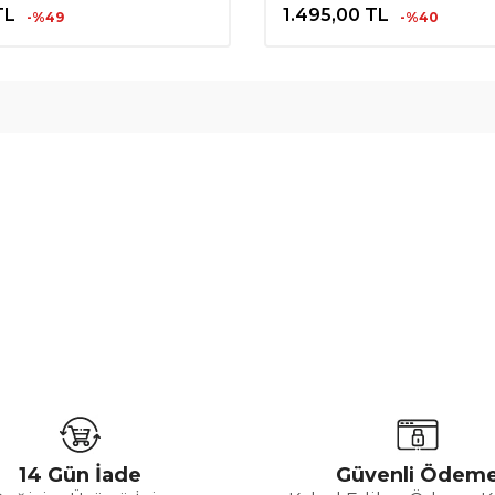
TL
1.495,00
TL
-%49
-%40
14 Gün İade
Güvenli Ödem