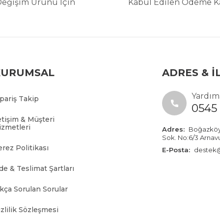
Değişim Ürünü İçin
Kabul Edilen Ödeme Ka
KURUMSAL
ADRES & İ
Yardıma
ipariş Takip
0545 
etişim & Müşteri
izmetleri
Adres:
Boğazköy İ
Sok. No:6/3 Arnav
erez Politikası
E-Posta:
destek@
de & Teslimat Şartları
ıkça Sorulan Sorular
zlilik Sözleşmesi