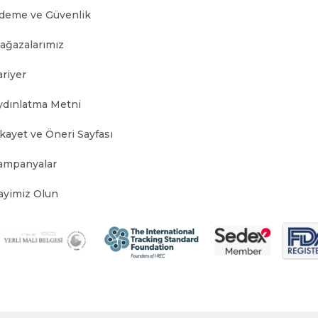
deme ve Güvenlik
ağazalarımız
ariyer
ydınlatma Metni
ikayet ve Öneri Sayfası
ampanyalar
ayimiz Olun