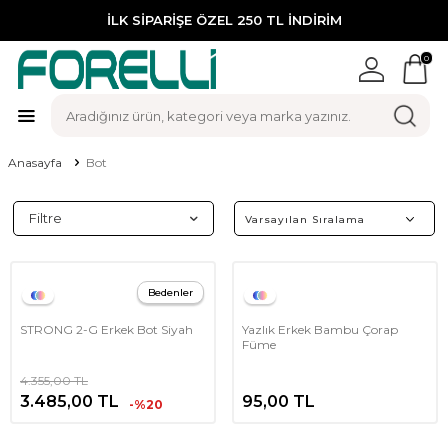
İLK SİPARİŞE ÖZEL 250 TL İNDİRİM
0
Anasayfa
Bot
Filtre
Bedenler
STRONG 2-G Erkek Bot Siyah
Yazlık Erkek Bambu Çorap
Füme
4.355,00
TL
3.485,00
TL
95,00
TL
-%20