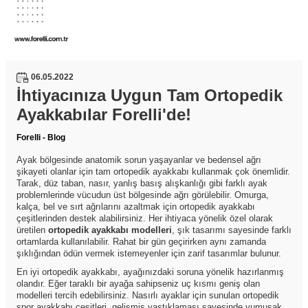
06.05.2022
İhtiyacınıza Uygun Tam Ortopedik
Ayakkabılar Forelli'de!
Forelli - Blog
Ayak bölgesinde anatomik sorun yaşayanlar ve bedensel ağrı
şikayeti olanlar için tam ortopedik ayakkabı kullanmak çok önemlidir.
Tarak, düz taban, nasır, yanlış basış alışkanlığı gibi farklı ayak
problemlerinde vücudun üst bölgesinde ağrı görülebilir. Omurga,
kalça, bel ve sırt ağrılarını azaltmak için ortopedik ayakkabı
çeşitlerinden destek alabilirsiniz. Her ihtiyaca yönelik özel olarak
üretilen
ortopedik ayakkabı modelleri
, şık tasarımı sayesinde farklı
ortamlarda kullanılabilir. Rahat bir gün geçirirken aynı zamanda
şıklığından ödün vermek istemeyenler için zarif tasarımlar bulunur.
En iyi ortopedik ayakkabı, ayağınızdaki soruna yönelik hazırlanmış
olandır. Eğer taraklı bir ayağa sahipseniz uç kısmı geniş olan
modelleri tercih edebilirsiniz. Nasırlı ayaklar için sunulan ortopedik
spor ayakkabı çeşitleri, gelişmiş yastıklaması sayesinde yumuşak