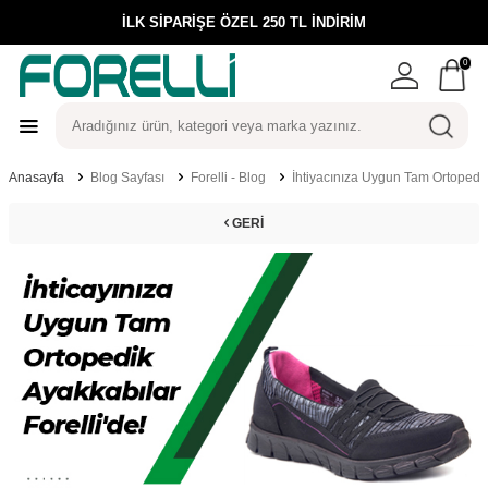
İLK SİPARİŞE ÖZEL 250 TL İNDİRİM
0
Anasayfa
Blog Sayfası
Forelli - Blog
İhtiyacınıza Uygun Tam Ortopedik 
GERI