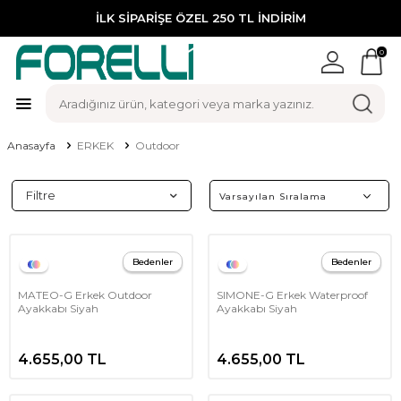
İLK SİPARİŞE ÖZEL 250 TL İNDİRİM
0
Anasayfa
ERKEK
Outdoor
Filtre
Bedenler
Bedenler
MATEO-G Erkek Outdoor
SIMONE-G Erkek Waterproof
Ayakkabı Siyah
Ayakkabı Siyah
4.655,00
TL
4.655,00
TL