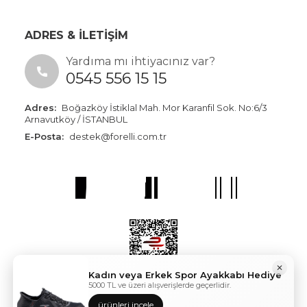
ADRES & İLETİŞİM
Yardıma mı ihtiyacınız var?
0545 556 15 15
Adres:
Boğazköy İstiklal Mah. Mor Karanfil Sok. No:6/3
Arnavutköy / İSTANBUL
E-Posta:
destek@forelli.com.tr
✕
Kadın veya Erkek Spor Ayakkabı Hediye
5000 TL ve üzeri alışverişlerde geçerlidir.
ürünleri incele