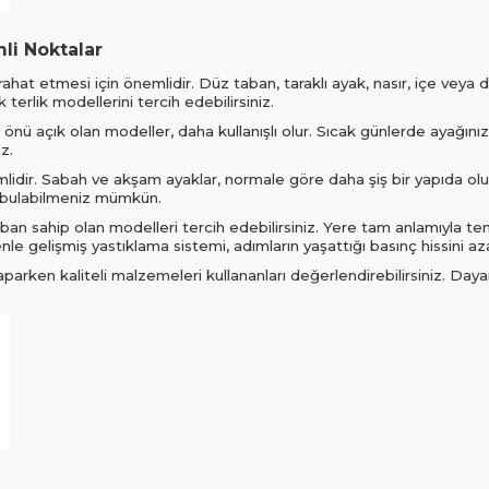
li Noktalar
ahat etmesi için önemlidir. Düz taban, taraklı ayak, nasır, içe veya dı
erlik modellerini tercih edebilirsiniz.
in önü açık olan modeller, daha kullanışlı olur. Sıcak günlerde ayağını
z.
idir. Sabah ve akşam ayaklar, normale göre daha şiş bir yapıda olur
 bulabilmeniz mümkün.
aban sahip olan modelleri tercih edebilirsiniz. Yere tam anlamıyla te
le gelişmiş yastıklama sistemi, adımların yaşattığı basınç hissini azal
aparken kaliteli malzemeleri kullananları değerlendirebilirsiniz. Da