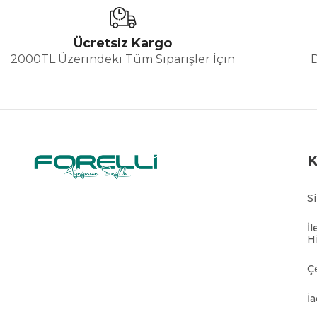
Ücretsiz Kargo
2000TL Üzerindeki Tüm Siparişler İçin
S
İl
H
Ç
İa