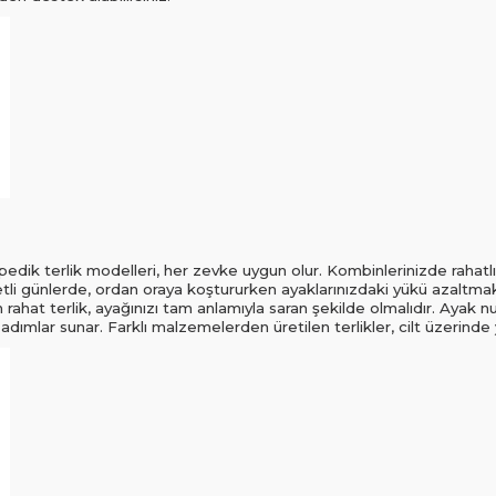
dik terlik modelleri, her zevke uygun olur. Kombinlerinizde rahatlıkl
tli günlerde, ordan oraya koştururken ayaklarınızdaki yükü azaltmak 
 En rahat terlik, ayağınızı tam anlamıyla saran şekilde olmalıdır. Aya
f adımlar sunar. Farklı malzemelerden üretilen terlikler, cilt üzerind