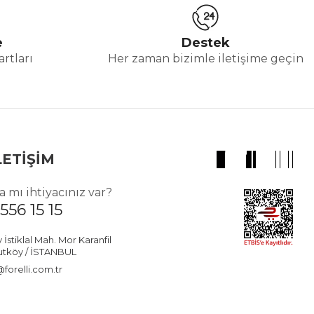
e
Destek
rtları
Her zaman bizimle iletişime geçin
LETİŞİM
 mı ihtiyacınız var?
556 15 15
stiklal Mah. Mor Karanfil
utköy / İSTANBUL
forelli.com.tr