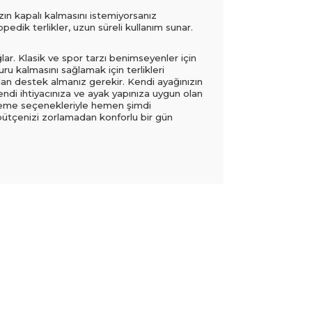
ın kapalı kalmasını istemiyorsanız
pedik terlikler, uzun süreli kullanım sunar.
lar. Klasik ve spor tarzı benimseyenler için
u kalmasını sağlamak için terlikleri
rdan destek almanız gerekir. Kendi ayağınızın
kendi ihtiyacınıza ve ayak yapınıza uygun olan
y ödeme seçenekleriyle hemen şimdi
 bütçenizi zorlamadan konforlu bir gün