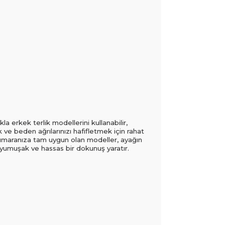
a erkek terlik modellerini kullanabilir,
ve beden ağrılarınızı hafifletmek için rahat
k numaranıza tam uygun olan modeller, ayağın
e yumuşak ve hassas bir dokunuş yaratır.