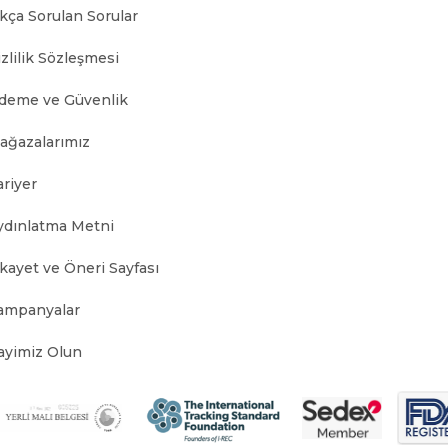
ıkça Sorulan Sorular
zlilik Sözleşmesi
deme ve Güvenlik
ağazalarımız
ariyer
ydınlatma Metni
ikayet ve Öneri Sayfası
ampanyalar
ayimiz Olun