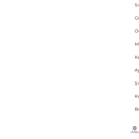
S
Gi
Ö
M
K
A
Ş
K
B