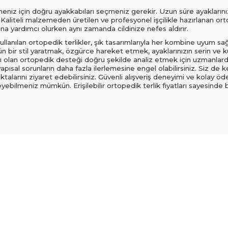
iz için doğru ayakkabıları seçmeniz gerekir. Uzun süre ayaklarınız
. Kaliteli malzemeden üretilen ve profesyonel işçilikle hazırlanan orto
a yardımcı olurken aynı zamanda cildinize nefes aldırır.
ullanılan ortopedik terlikler, şık tasarımlarıyla her kombine uyum sağ
bir stil yaratmak, özgürce hareket etmek, ayaklarınızın serin ve kur
tiyacı olan ortopedik desteği doğru şekilde analiz etmek için uzmanla
apısal sorunların daha fazla ilerlemesine engel olabilirsiniz. Siz de 
noktalarını ziyaret edebilirsiniz. Güvenli alışveriş deneyimi ve kola
yebilmeniz mümkün. Erişilebilir ortopedik terlik fiyatları sayesinde