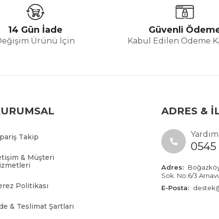
14 Gün İade
Güvenli Ödem
Değişim Ürünü İçin
Kabul Edilen Ödeme Ka
KURUMSAL
ADRES & İ
Yardıma
ipariş Takip
0545 
etişim & Müşteri
izmetleri
Adres:
Boğazköy İ
Sok. No:6/3 Arnav
erez Politikası
E-Posta:
destek@
de & Teslimat Şartları