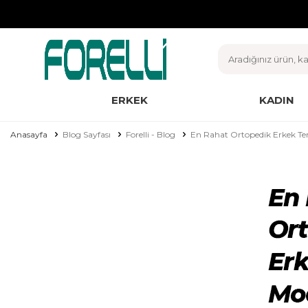
ERKEK
KADIN
Anasayfa
Blog Sayfası
Forelli - Blog
En Rahat Ortopedik Erkek Terl