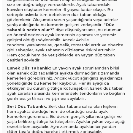
size en doğru bilgiyi vereceklerdir. Ayak tabanındaki
kavisleri oluşturan kemerler, 6 yaşına kadar oluşur. Bu
sebeple aslında tüm bebeklerin düz taban olduğu
gözlemlenir. Oluşumda sorun yaşandığında veya adımlar
yanlış atıldığında bu kemerin gelişimi zorlaşabilir.
“Düz
tabanlık neden olur?”
diye düşünüyorsanız, bu durumun
en önemli nedenin ayak kemerinin aşınması ve yetersiz
gelişimi olduğu söylenebilir. Ancak Achille
tendomu yaralanmaları, gebelik, romatoid artrit ve obezite
gibi sebepler, ayak tabanının düzleşme riskini artırabilir.
Hem çocuk hem de yetişkinlerde en yaygın düz taban
çeşitleri şöyledir:
Esnek Düz Tabanlık:
En yaygın ayak sorunlarından birisi
olan esnek düz tabanlıkta ayakta durmadığınız zamanda
kemerleri görebilirsiniz. Ancak vücut ağırlığınız ayaklarınıza
yöneldiğinde bu kemerler kaybolur. Her iki ayağı da
etkileyen bu durum gittikçe kötüleşebilir. Esnek düz taban
ayak zararları arasında kemerlerdeki tendonların ve bağların
gerilmesi, yırtılması ve şişmesi sayılabilir.
Sert Düz Tabanlık:
Sert düz tabana sahip olan kişilerin
hem ayakta durduğu hem de oturduğu sırada ayak
kemerleri görünmez. Bu durum gençlik yıllarında gelişir ve
yaşla birlikte gittikçe kötüleşebilir. Ayaklar yukarı veya aşağı
esnetilirken acıyabilir. Aynı zamanda ayakları bir yandan
diğer tarafa doğru hareket ettirmek zorlaşabilir.