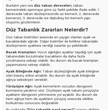
Bunların yanı sıra
düz taban dereceleri
, taban
kemerindeki aşınmaya göre üç farklı şekilde ifade edilir. 1.
derecede taban düzleşmesinde az kemerli, 2. derecede
kemersiz, 3. derecede ise dışbükey bir kemerli yapı
oluşumu gözlemlenir.
Düz Tabanlık Zararları Nelerdir?
Düz taban belirtileri arasında en yaygın olanları ayak ve
bacaklardaki ağrıdır. Diğer belirtiler ile birlikte tabandaki
düzleşmenin ayaklara verdiği zararlar şu şekildedir:
Bacak Krampları:
Vücut ağırlığını ayaklar taşıdığı için ayak
tabanındaki bozulmalar bacakların da daha fazla
yorulmasına sebep olabilir. Bu durum da bacak krampları
yaşanmasına sebep olabilir.
Ayak Bileğinde Ağrı:
Taban düzleştiğinde ayak bileğine
olan basınç etkisi artabilir. Bu durum da ayak bileğinde
ağrıya sebebiyet verebilir.
Yürüyüşte Ağrı:
Ayak kemerlerin vücudun dengesini
kurmasına yardımcı olur. Düzleşen ayak tabanı yürüyüşte
ayakların dengesini yitirmesine yol açabilir. Bu durum da
hem ağrıya hem de ayakların yürüyüş sırasında sıklıkla
burkulması sonucunu doğurabilir.
Bu noktada
“Düz tabanlık nasıl geçer?”
sorusu akıllara