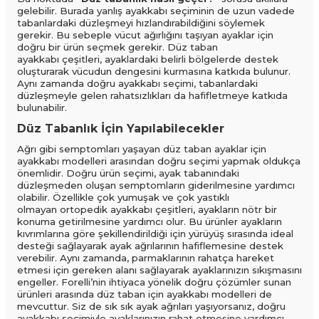
gelebilir. Burada yanlış ayakkabı seçiminin de uzun vadede
tabanlardaki düzleşmeyi hızlandırabildiğini söylemek
gerekir. Bu sebeple vücut ağırlığını taşıyan ayaklar için
doğru bir ürün seçmek gerekir. Düz taban
ayakkabı
çeşitleri, ayaklardaki belirli bölgelerde destek
oluşturarak vücudun dengesini kurmasına katkıda bulunur.
Aynı zamanda doğru ayakkabı seçimi, tabanlardaki
düzleşmeyle gelen rahatsızlıkları da hafifletmeye katkıda
bulunabilir.
Düz Tabanlık İçin Yapılabilecekler
Ağrı gibi semptomları yaşayan düz taban ayaklar için
ayakkabı modelleri arasından doğru seçimi yapmak oldukça
önemlidir. Doğru ürün seçimi, ayak tabanındaki
düzleşmeden oluşan semptomların giderilmesine yardımcı
olabilir. Özellikle çok yumuşak ve çok yastıklı
olmayan ortopedik ayakkabı çeşitleri, ayakların nötr bir
konuma getirilmesine yardımcı olur. Bu ürünler ayakların
kıvrımlarına göre şekillendirildiği için yürüyüş sırasında ideal
desteği sağlayarak ayak ağrılarının hafiflemesine destek
verebilir. Aynı zamanda, parmaklarının rahatça hareket
etmesi için gereken alanı sağlayarak ayaklarınızın sıkışmasını
engeller. Forelli’nin ihtiyaca yönelik doğru çözümler sunan
ürünleri arasında düz taban için ayakkabı modelleri de
mevcuttur. Siz de sık sık ayak ağrıları yaşıyorsanız, doğru
ayakkabı seçimiyle ayaklarınızın rahat etmesine yardımcı