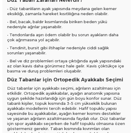
Düz Taban Zararları Nelerdir?
• Düz tabanlıların ayak yapısında meydana gelen kemer
eksikliği, zamanla hareket kısıtlılığına neden olabilir.
• Bel, bacak, baldır kısımlarında biriken beden yükü
nedeniyle ağrılar yaşanabilir.
• Tendonlarda aşırı ödem olabilir bu sorun ayakların daha
çok ağrımasına yol açabilir.
• Tendinit, bursit gibi iltihaplar nedeniyle ciddi sağlık
sorunları yaşanabilir.
• Bel ve diz problemleri ortaya çıktığında ayak yapısındaki
az olan kavis daha görünmez hale gelir. Kavis çöktükçe içe
basma ve duruş problemleri oluşabilir.
Düz Tabanlar için Ortopedik Ayakkabı Seçimi
Düz tabanlar için ayakkabı seçimi, ağrıların azaltılması için
etkilidir. Ortopedik ayakkabılar, ayağın anatomik yapısına
uygun şekilde hazırlandığı için gün boyu konfor sunar. Düz
tabanlı kişiler, topuk kısmında 3-5 cm yükseklik bulunan
ayakkabı modellerini tercih edebilir. Hafif topuklu yapısı
sayesinde bu ayakkabılar, ayağın kemer kısmını destekler
ve yaşanan ağrıların azaltılmasında faydalı olur. Düz tabanlar
için spor ayakkabı seçerken de hafif topuklu olmasına özen
göstermeniz gerekir. Taban kısmında kıvrımları olan