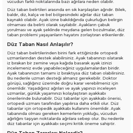
vücudun farklı noktalarında bazı ağrılara neden olabilir.
Düz taban belirtileri arasında en sık karşılaşılan ağrıdır. Bilek,
baldır, diz, kalça ve bel bölgesindeki ağrılar düz taban
kaynaklı olabilir. Ayak izine bakıldığında çukurluğun belirgin
olmaması da belirti olarak sayılabilir. Ayakların çabuk
yorulması ve ayak şeklinde meydana gelen bozulmalar, düz
taban problemi yaşayanların hayatını zorlaştıran etkenlerdir.
Düz Taban Nasıl Anlaşılır?
Düz taban belirtilerinden birini fark ettiğinizde ortopedi
uzmanlarından destek alabilirsiniz. Ayak tabanınızı ıslatarak
iz bırakan bir zemine veya kağıda basarak ayak izinizi
incelemeniz evde yapabileceğiniz uygulamalardan biridir.
Ayak tabanınızın tamamı iz bıraktıysa düz taban olabilirsiniz.
Bu nedenle uzman desteği almanız gerekebilir. Doktor
görüşü, sağlığınız üzerinde doğru karar verebilmeniz için
önemlidir. Yaşadığınız ağrıları ve ayak yapınızı inceleyen
uzmanlar, günlük yaşamınızı kolaylaştıran ayakkabı
önerilerinde bulunabilir. Düz tabanlar için ayakkabı önerisi,
ortopedi uzmanı tarafından yapılırsa daha etkili olur. Düz
tabanlar için ortopedik ayakkabı kullanımı önemlidir. Ayak
tabanında olması gereken kemerlerin yokluğu, vücudun
ağırlığını taşıyan noktalarda ağrılara sebep olur. Bu nedenle
düz tabanlar için ayakkabı seçimi kritik öneme sahiptir.