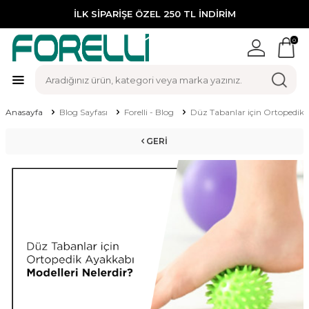
İLK SİPARİŞE ÖZEL 250 TL İNDİRİM
0
Anasayfa
Blog Sayfası
Forelli - Blog
Düz Tabanlar için Ortopedik A
GERI